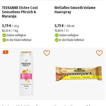
TEEKANNE Eistee Cool
Wellaflex Smooth Volume
Sensations Pfirsich &
Haarspray
Maracuja
3,75 €
3,75 €
/
45
g
/
250
ml
83,33 € / 1 kg
15,00 € / 1 l
Online verfügbar
Online verfügbar
In die Filiale lieferbar
In die Filiale lieferbar