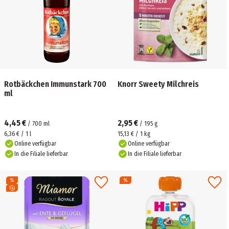
Rotbäckchen Immunstark 700
Knorr Sweety Milchreis
ml
4,45 €
2,95 €
/
700
ml
/
195
g
6,36 € / 1 l
15,13 € / 1 kg
Online verfügbar
Online verfügbar
In die Filiale lieferbar
In die Filiale lieferbar