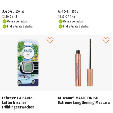
3,45 €
6,45 €
/
250
ml
/
350
g
13,80 € / 1 l
18,43 € / 1 kg
Online verfügbar
Online verfügbar
In die Filiale lieferbar
In die Filiale lieferbar
Febreze CAR Auto
M. Asam® MAGIC FINISH
Lufterfrischer
Extreme Lengthening Mascara
Frühlingserwachen