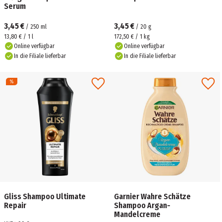
Serum
3,45 €
3,45 €
/
250
ml
/
20
g
13,80 € / 1 l
172,50 € / 1 kg
Online verfügbar
Online verfügbar
In die Filiale lieferbar
In die Filiale lieferbar
Gliss Shampoo Ultimate
Garnier Wahre Schätze
Repair
Shampoo Argan-
Mandelcreme