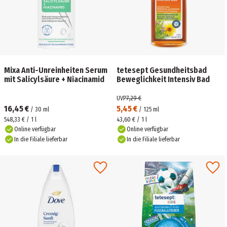
Mixa Anti-Unreinheiten Serum
tetesept Gesundheitsbad
mit Salicylsäure + Niacinamid
Beweglichkeit Intensiv Bad
UVP
7,29 €
16,45 €
5,45 €
/
30
ml
/
125
ml
548,33 € / 1 l
43,60 € / 1 l
Online verfügbar
Online verfügbar
In die Filiale lieferbar
In die Filiale lieferbar