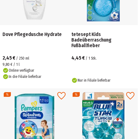
Dove Pflegedusche Hydrate
tetesept Kids
Badeüberraschung
Fußballfieber
2,45 €
4,45 €
/
250
ml
/
1
Stk.
9,80 € / 1 l
Online verfügbar
In die Filiale lieferbar
Nur in Filiale lieferbar