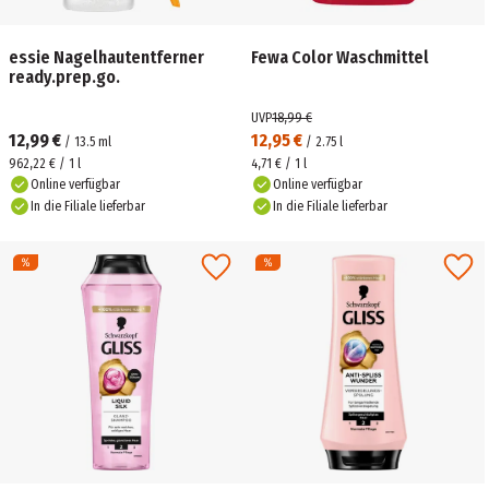
essie Nagelhautentferner
Fewa Color Waschmittel
ready.prep.go.
UVP
18,99 €
12,99 €
12,95 €
/
13.5
ml
/
2.75
l
962,22 € / 1 l
4,71 € / 1 l
Online verfügbar
Online verfügbar
In die Filiale lieferbar
In die Filiale lieferbar