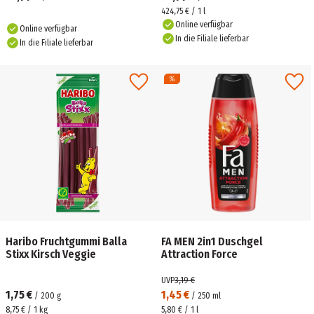
424,75 € / 1 l
Online verfügbar
Online verfügbar
In die Filiale lieferbar
In die Filiale lieferbar
Haribo Fruchtgummi Balla
FA MEN 2in1 Duschgel
Stixx Kirsch Veggie
Attraction Force
UVP
3,19 €
1,75 €
1,45 €
/
200
g
/
250
ml
8,75 € / 1 kg
5,80 € / 1 l