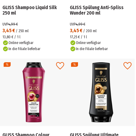
GLISS Shampoo Liquid Silk
GLISS Spülung Anti-Spliss
250 ml
Wunder 200 ml
UVP
4,99 €
UVP
4,99 €
3,45 €
3,45 €
/
250
ml
/
200
ml
13,80 € / 1 l
17,25 € / 1 l
Online verfügbar
Online verfügbar
In die Filiale lieferbar
In die Filiale lieferbar
GLISS Shampoo Colour
GLISS Spülung Ultimate