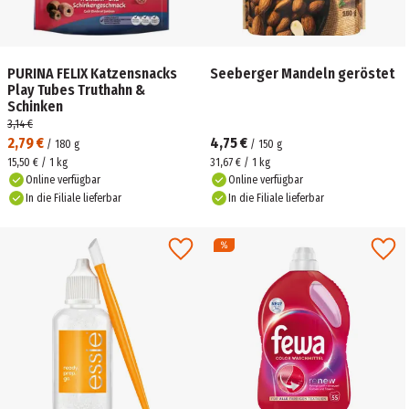
PURINA FELIX Katzensnacks
Seeberger Mandeln geröstet
Play Tubes Truthahn &
Schinken
3,14 €
2,79 €
4,75 €
/
180
g
/
150
g
15,50 € / 1 kg
31,67 € / 1 kg
Online verfügbar
Online verfügbar
In die Filiale lieferbar
In die Filiale lieferbar