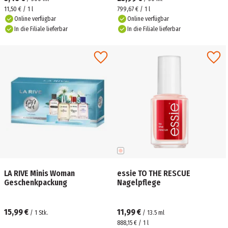
11,50 € / 1 l
799,67 € / 1 l
Online verfügbar
Online verfügbar
In die Filiale lieferbar
In die Filiale lieferbar
LA RIVE Minis Woman
essie TO THE RESCUE
Geschenkpackung
Nagelpflege
15,99 €
11,99 €
/
1
Stk.
/
13.5
ml
888,15 € / 1 l