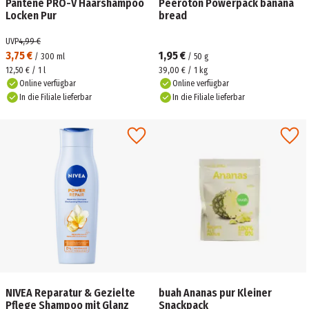
Pantene PRO-V Haarshampoo
Peeroton Powerpack banana
Locken Pur
bread
UVP
4,99 €
3,75 €
1,95 €
/
300
ml
/
50
g
12,50 € / 1 l
39,00 € / 1 kg
Online verfügbar
Online verfügbar
In die Filiale lieferbar
In die Filiale lieferbar
NIVEA Reparatur & Gezielte
buah Ananas pur Kleiner
Pflege Shampoo mit Glanz
Snackpack