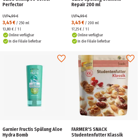
Perfector
Repair 200 ml
UVP
4,99 €
UVP
4,99 €
3,45 €
3,45 €
/
250
ml
/
200
ml
13,80 € / 1 l
17,25 € / 1 l
Online verfügbar
Online verfügbar
In die Filiale lieferbar
In die Filiale lieferbar
Garnier Fructis Spülung Aloe
FARMER'S SNACK
Hydra Bomb
Studentenfutter Klassik