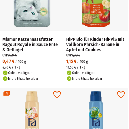
Miamor Katzennassfutter
HiPP Bio für Kinder HiPPiS mit
Ragout Royale in Sauce Ente
Vollkorn Pfirsich-Banane in
& Geflügel
Apfel mit Cookies
UVP
0,59 €
UVP
1,39 €
0,47 €
1,15 €
/
100
g
/
100
g
4,70 € / 1 kg
11,50 € / 1 kg
Online verfügbar
Online verfügbar
In die Filiale lieferbar
In die Filiale lieferbar