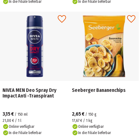
In die Filiale lieferbar
In die Filiale lieferbar
NIVEA MEN Deo Spray Dry
Seeberger Bananenchips
Impact Anti -Transpirant
3,15 €
2,65 €
/
150
ml
/
150
g
21,00 € / 1 l
17,67 € / 1 kg
Online verfügbar
Online verfügbar
In die Filiale lieferbar
In die Filiale lieferbar