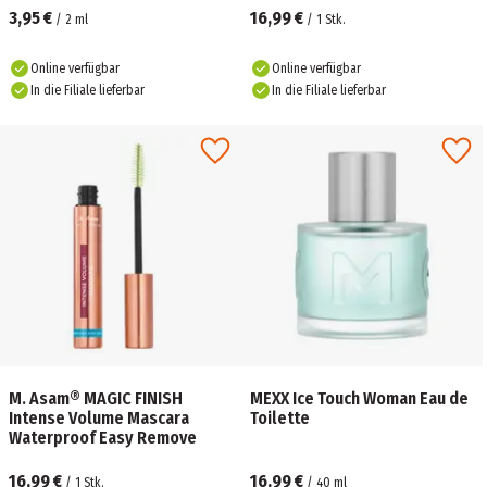
3,95 €
16,99 €
/
2
ml
/
1
Stk.
Online verfügbar
Online verfügbar
In die Filiale lieferbar
In die Filiale lieferbar
M. Asam® MAGIC FINISH
MEXX Ice Touch Woman Eau de
Intense Volume Mascara
Toilette
Waterproof Easy Remove
16,99 €
16,99 €
/
1
Stk.
/
40
ml