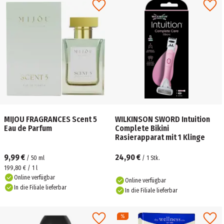
MIJOU FRAGRANCES Scent 5
WILKINSON SWORD Intuition
Eau de Parfum
Complete Bikini
Rasierapparat mit 1 Klinge
9,99 €
24,90 €
/
50
ml
/
1
Stk.
199,80 € / 1 l
Online verfügbar
Online verfügbar
In die Filiale lieferbar
In die Filiale lieferbar