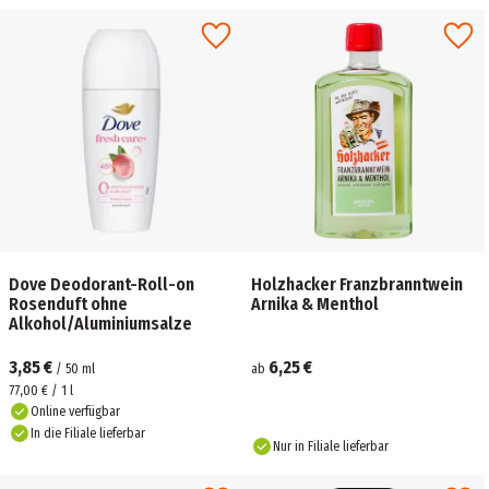
Dove Deodorant-Roll-on
Holzhacker Franzbranntwein
Rosenduft ohne
Arnika & Menthol
Alkohol/Aluminiumsalze
3,85 €
6,25 €
/
50
ml
ab
77,00 € / 1 l
Online verfügbar
In die Filiale lieferbar
Nur in Filiale lieferbar