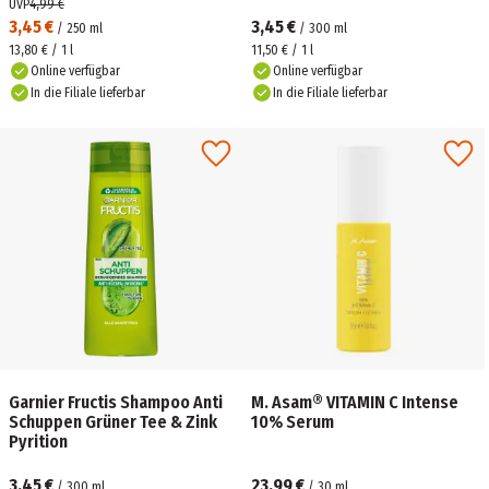
UVP
4,99 €
3,45 €
3,45 €
/
250
ml
/
300
ml
13,80 € / 1 l
11,50 € / 1 l
Online verfügbar
Online verfügbar
In die Filiale lieferbar
In die Filiale lieferbar
Garnier Fructis Shampoo Anti
M. Asam® VITAMIN C Intense
Schuppen Grüner Tee & Zink
10% Serum
Pyrition
3,45 €
23,99 €
/
300
ml
/
30
ml