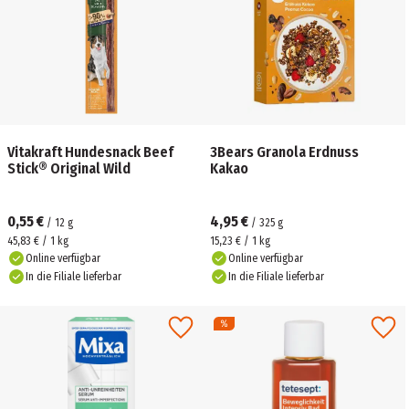
Vitakraft Hundesnack Beef
3Bears Granola Erdnuss
Stick® Original Wild
Kakao
0,55 €
4,95 €
/
12
g
/
325
g
45,83 € / 1 kg
15,23 € / 1 kg
Online verfügbar
Online verfügbar
In die Filiale lieferbar
In die Filiale lieferbar