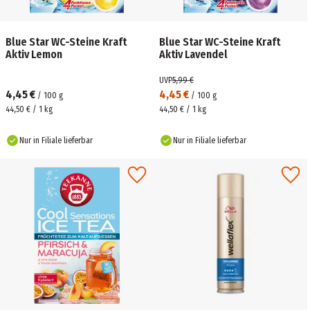
Blue Star WC-Steine Kraft
Blue Star WC-Steine Kraft
Aktiv Lemon
Aktiv Lavendel
UVP
5,99 €
4,45 €
4,45 €
/
100
g
/
100
g
44,50 € / 1 kg
44,50 € / 1 kg
Nur in Filiale lieferbar
Nur in Filiale lieferbar