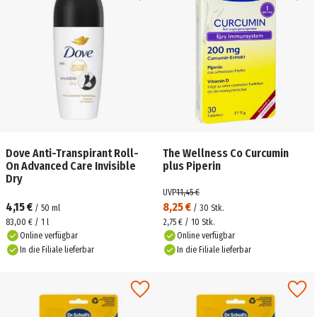
Dove Anti-Transpirant Roll-
The Wellness Co Curcumin
On Advanced Care Invisible
plus Piperin
Dry
UVP
11,45 €
4,15 €
8,25 €
/
50
ml
/
30
Stk.
83,00 € / 1 l
2,75 € / 10 Stk.
Online verfügbar
Online verfügbar
In die Filiale lieferbar
In die Filiale lieferbar