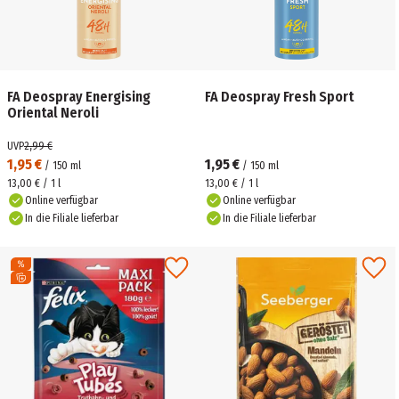
FA Deospray Energising
FA Deospray Fresh Sport
Oriental Neroli
UVP
2,99 €
1,95 €
1,95 €
/
150
ml
/
150
ml
13,00 € / 1 l
13,00 € / 1 l
Online verfügbar
Online verfügbar
In die Filiale lieferbar
In die Filiale lieferbar