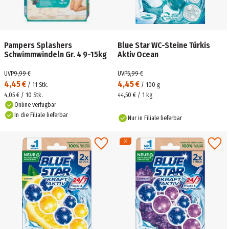
Pampers Splashers
Blue Star WC-Steine Türkis
Schwimmwindeln Gr. 4 9-15kg
Aktiv Ocean
UVP
9,99 €
UVP
5,99 €
4,45 €
4,45 €
/
11
Stk.
/
100
g
4,05 € / 10 Stk.
44,50 € / 1 kg
Online verfügbar
In die Filiale lieferbar
Nur in Filiale lieferbar