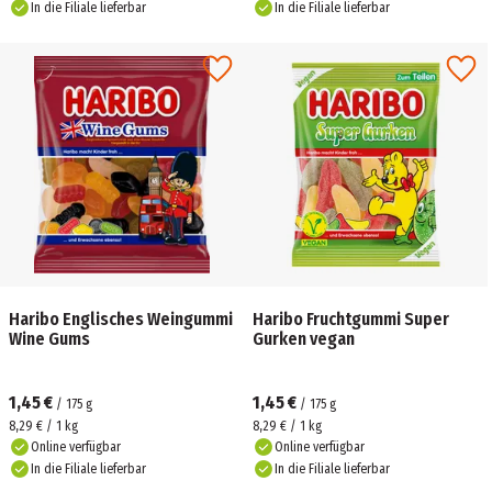
In die Filiale lieferbar
In die Filiale lieferbar
Haribo Englisches Weingummi
Haribo Fruchtgummi Super
Wine Gums
Gurken vegan
1,45 €
1,45 €
/
175
g
/
175
g
8,29 € / 1 kg
8,29 € / 1 kg
Online verfügbar
Online verfügbar
In die Filiale lieferbar
In die Filiale lieferbar