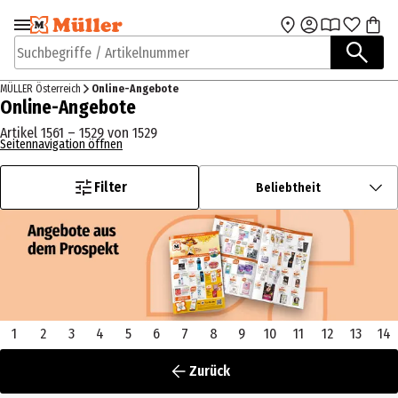
Zur Navigation
Zum Hauptinhalt
springen
springen
Suchbegriffe / Artikelnummer
MÜLLER Österreich
Online-Angebote
Online-Angebote
Artikel 1561 – 1529 von 1529
Seitennavigation öffnen
Filter
Beliebtheit
1
2
3
4
5
6
7
8
9
10
11
12
13
14
Zurück