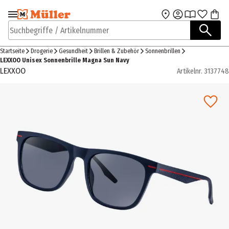
Zur Navigation
Zum Hauptinhalt
springen
springen
Suchbegriffe / Artikelnummer
Startseite
Drogerie
Gesundheit
Brillen & Zubehör
Sonnenbrillen
LEXXOO Unisex Sonnenbrille Magna Sun Navy
LEXXOO
Artikelnr.
3137748