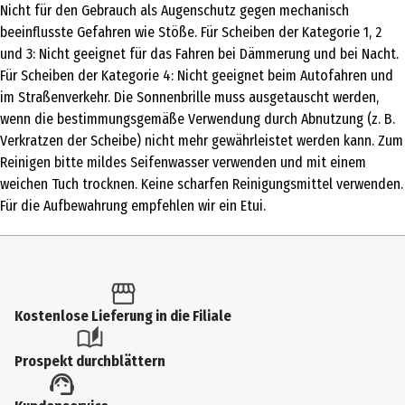
Sonnenbrille
Nicht für den Gebrauch als Augenschutz gegen mechanisch
beeinflusste Gefahren wie Stöße. Für Scheiben der Kategorie 1, 2
form
und 3: Nicht geeignet für das Fahren bei Dämmerung und bei Nacht.
Rechteckig
Für Scheiben der Kategorie 4: Nicht geeignet beim Autofahren und
im Straßenverkehr. Die Sonnenbrille muss ausgetauscht werden,
Materialdetails
wenn die bestimmungsgemäße Verwendung durch Abnutzung (z. B.
Kunststoff
Verkratzen der Scheibe) nicht mehr gewährleistet werden kann. Zum
Zielgruppe
Reinigen bitte mildes Seifenwasser verwenden und mit einem
weichen Tuch trocknen. Keine scharfen Reinigungsmittel verwenden.
Damen|Herren|Unisex
Für die Aufbewahrung empfehlen wir ein Etui.
Hersteller
LEXXOO International GmbH
Herstelleradresse
Fürther Str. 228, DE-90429 Nürnberg
Kostenlose Lieferung in die Filiale
Kontaktmöglichkeit
Prospekt durchblättern
info@lexxoo.de