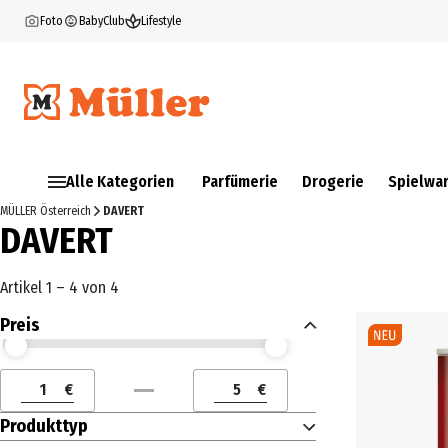
Foto
BabyClub
Lifestyle
Alle Kategorien
Parfümerie
Drogerie
Spielwa
MÜLLER Österreich
DAVERT
DAVERT
Artikel 1 – 4 von 4
Preis
Preis (€) ab
Preis (€) bis
€
€
Preis (€) ab
Preis (€) bis
Produkttyp