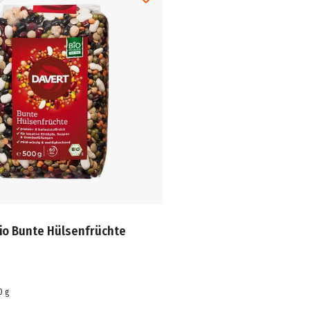
io Bunte Hülsenfrüchte
0
g