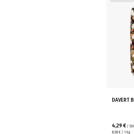
DAVERT B
4,29 €
/
50
8,58 € / 1 kg