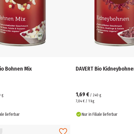
io Bohnen Mix
DAVERT Bio Kidneybohne
1,69 €
0
g
/
240
g
7,04 € / 1 kg
iale lieferbar
Nur in Filiale lieferbar