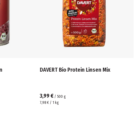
n
DAVERT Bio Protein Linsen Mix
3,99 €
/
500
g
7,98 € / 1 kg