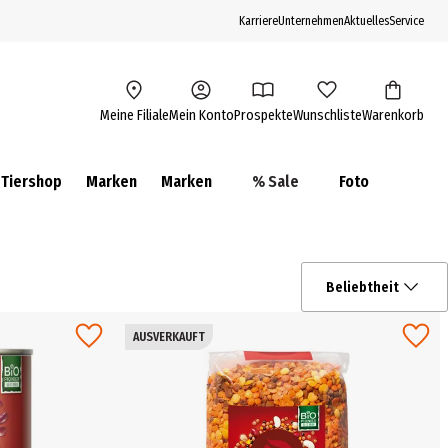
Karriere
Unternehmen
Aktuelles
Service
Meine Filiale
Mein Konto
Prospekte
Wunschliste
Warenkorb
Tiershop
Marken
Marken
% Sale
Foto
Beliebtheit
AUSVERKAUFT