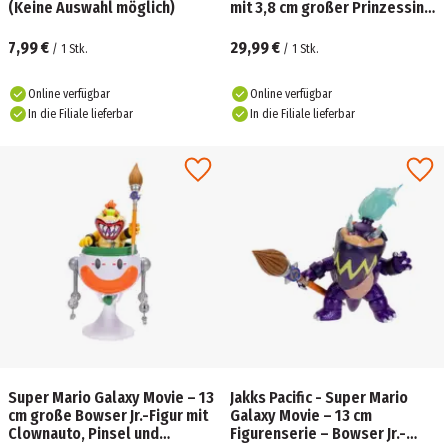
(Keine Auswahl möglich)
mit 3,8 cm großer Prinzessin
Peach- und exklusiver Captain
Toad-Figur
7,99 €
29,99 €
/
1
Stk.
/
1
Stk.
Online verfügbar
Online verfügbar
In die Filiale lieferbar
In die Filiale lieferbar
Super Mario Galaxy Movie – 13
Jakks Pacific - Super Mario
cm große Bowser Jr.-Figur mit
Galaxy Movie – 13 cm
Clownauto, Pinsel und
Figurenserie – Bowser Jr.-