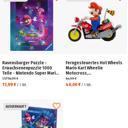
Ravensburger Puzzle -
Ferngesteuertes Hot Wheels
Erwachsenenpuzzle 1000
Mario Kart Wheelie
Teile - Nintendo Super Mario -
Motocross,
Galaktische Abenteuer!
batteriebetriebenes
UVP
16,99 €
64,99 €
Fahrzeug mit Fernbedienung
13,99 €
40,00 €
/
1
Stk.
/
1
Stk.
AUSVERKAUFT