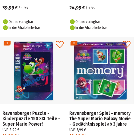
Wasser-
Figur mit Pinsel
Enthüllungsaufklebern
39,99 €
24,99 €
/
1
Stk.
/
1
Stk.
Online verfügbar
Online verfügbar
In die Filiale lieferbar
In die Filiale lieferbar
Ravensburger Puzzle -
Ravensburger Spiel - memory
Kinderpuzzle 150 XXL Teile -
The Super Mario Galaxy Movie
Super Mario Power!
- Gedächtnisspiel ab 3 Jahre
UVP
13,99 €
UVP
17,99 €