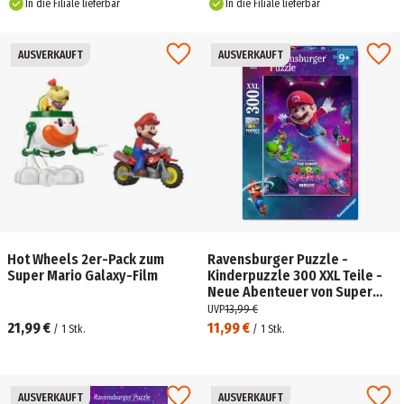
In die Filiale lieferbar
In die Filiale lieferbar
AUSVERKAUFT
AUSVERKAUFT
Hot Wheels 2er-Pack zum
Ravensburger Puzzle -
Super Mario Galaxy-Film
Kinderpuzzle 300 XXL Teile -
Neue Abenteuer von Super
Mario
UVP
13,99 €
21,99 €
11,99 €
/
1
Stk.
/
1
Stk.
AUSVERKAUFT
AUSVERKAUFT