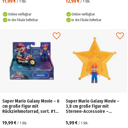
11,99 €
12,99 €
/
1
Stk.
/
1
Stk.
Online verfügbar
Online verfügbar
In die Filiale lieferbar
In die Filiale lieferbar
Super Mario Galaxy Movie – 6
Super Mario Galaxy Movie –
cm große Figur mit
3,8 cm große Figur mit
Rückziehmotorrad, sort. #1
Sternen-Accessoire –
(Keine Auswahl möglich)
Sortiment Wave 1 (Keine
Auswahl)
19,99 €
5,99 €
/
1
Stk.
/
1
Stk.