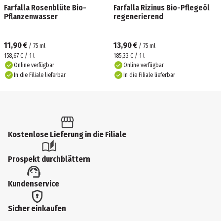
Farfalla Rosenblüte Bio-
Farfalla Rizinus Bio-Pflegeöl
Pflanzenwasser
regenerierend
11,90 €
13,90 €
/
75
ml
/
75
ml
158,67 € / 1 l
185,33 € / 1 l
Online verfügbar
Online verfügbar
In die Filiale lieferbar
In die Filiale lieferbar
Kostenlose Lieferung in die Filiale
Prospekt durchblättern
Kundenservice
Sicher einkaufen