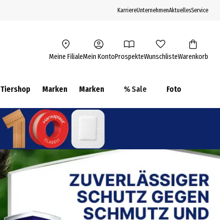
Karriere
Unternehmen
Aktuelles
Service
Meine Filiale
Mein Konto
Prospekte
Wunschliste
Warenkorb
Tiershop
Marken
Marken
% Sale
Foto