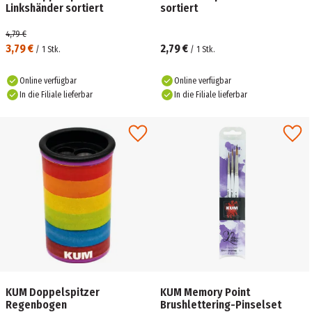
Linkshänder sortiert
sortiert
4,79 €
3,79 €
2,79 €
/
1
Stk.
/
1
Stk.
Online verfügbar
Online verfügbar
In die Filiale lieferbar
In die Filiale lieferbar
KUM Doppelspitzer
KUM Memory Point
Regenbogen
Brushlettering-Pinselset