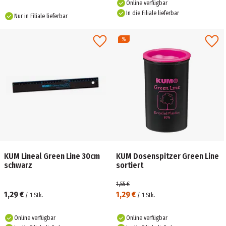
Online verfügbar
In die Filiale lieferbar
Nur in Filiale lieferbar
KUM Lineal Green Line 30cm
KUM Dosenspitzer Green Line
schwarz
sortiert
1,55 €
1,29 €
1,29 €
/
1
Stk.
/
1
Stk.
Online verfügbar
Online verfügbar