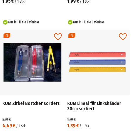
1,95 €
1,99 €
/
1
Stk.
/
1
Stk.
Nur in Filiale lieferbar
Nur in Filiale lieferbar
KUM Zirkel Bottcher sortiert
KUM Lineal für Linkshänder
30cm sortiert
5,79 €
1,79 €
4,49 €
1,39 €
/
1
Stk.
/
1
Stk.