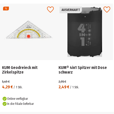
AUSVERKAUFT
KUM Geodreieck mit
KUM® 4in1 Spitzer mit Dose
Zirkelspitze
schwarz
5,49 €
2,95 €
4,29 €
2,49 €
/
1
Stk.
/
1
Stk.
Online verfügbar
In die Filiale lieferbar