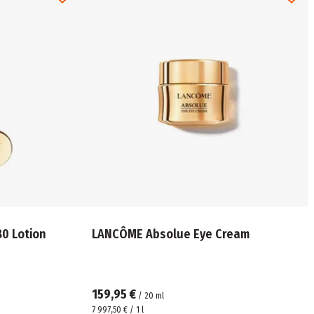
0 Lotion
LANCÔME Absolue Eye Cream
159,95 €
/
20
ml
7 997,50 € / 1 l