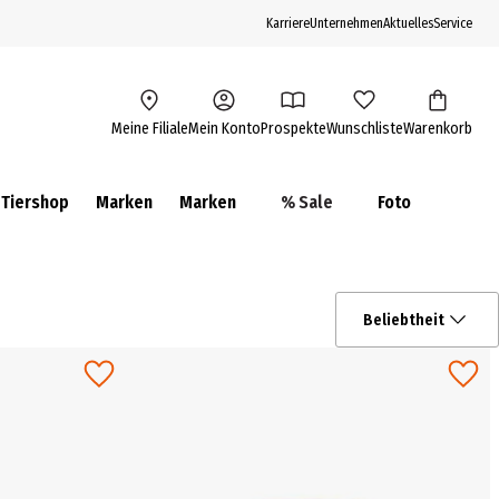
Karriere
Unternehmen
Aktuelles
Service
Meine Filiale
Mein Konto
Prospekte
Wunschliste
Warenkorb
Tiershop
Marken
Marken
% Sale
Foto
Beliebtheit