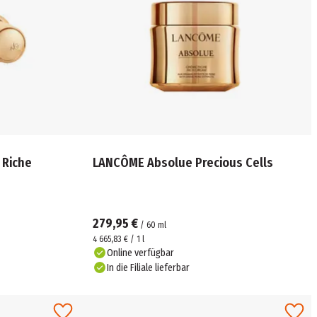
 Riche
LANCÔME Absolue Precious Cells
279,95 €
/
60
ml
4 665,83 € / 1 l
Online verfügbar
In die Filiale lieferbar