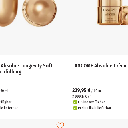
ft
LANCÔME Absolue Crème
chfüllung
239,95 €
/
60
ml
/
60
ml
3 999,17 € / 1 l
rfügbar
Online verfügbar
ale lieferbar
In die Filiale lieferbar