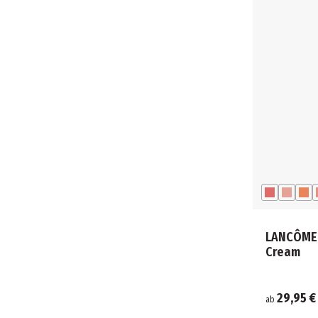
LANCÔME 
Cream
29,95 €
ab