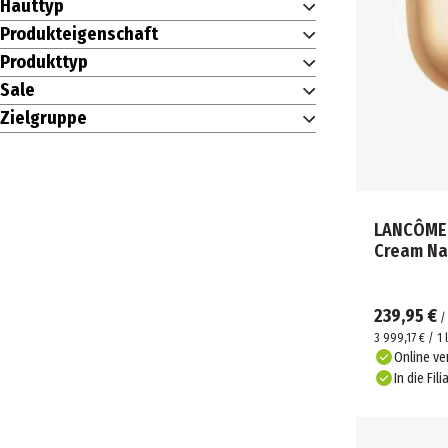
Hauttyp
Produkteigenschaft
Produkttyp
Sale
Zielgruppe
LANCÔME Absolue Longevity So
Cream Na
239,95 €
3 999,17 € / 1 l
Online ve
In die Fili