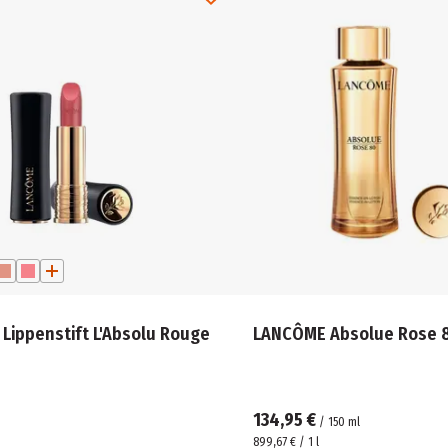
Lippenstift L'Absolu Rouge
LANCÔME Absolue Rose 8
134,95 €
/
150
ml
899,67 € / 1 l