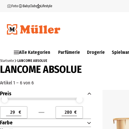
Foto
BabyClub
Lifestyle
Alle Kategorien
Parfümerie
Drogerie
Spielwa
Startseite
LANCOME ABSOLUE
LANCOME ABSOLUE
Artikel 1 – 6 von 6
Preis
Preis (€) ab
Preis (€) bis
€
€
Preis (€) ab
Preis (€) bis
Farbe