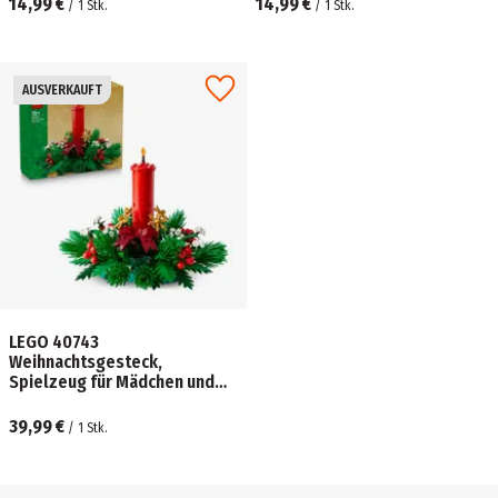
14,99 €
14,99 €
/
1
Stk.
/
1
Stk.
AUSVERKAUFT
LEGO 40743
Weihnachtsgesteck,
Spielzeug für Mädchen und
Jungen, DIY Set
39,99 €
/
1
Stk.