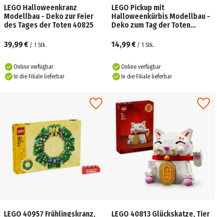
LEGO Halloweenkranz
LEGO Pickup mit
Modellbau - Deko zur Feier
Halloweenkürbis Modellbau -
des Tages der Toten 40825
Deko zum Tag der Toten
40822
39,99 €
14,99 €
/
1
Stk.
/
1
Stk.
Online verfügbar
Online verfügbar
In die Filiale lieferbar
In die Filiale lieferbar
LEGO 40957 Frühlingskranz,
LEGO 40813 Glückskatze, Tier