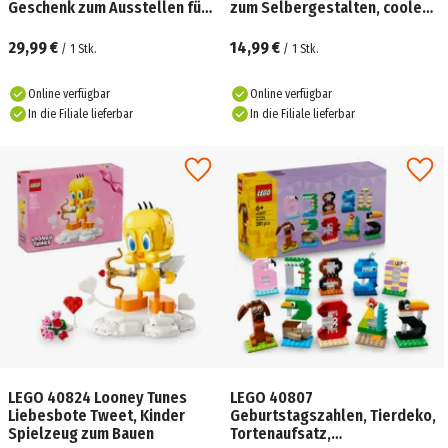
Geschenk zum Ausstellen für
zum Selbergestalten, cooles
frischgebackene Eltern
Geschenkset
29,99 €
14,99 €
/
1
Stk.
/
1
Stk.
Online verfügbar
Online verfügbar
In die Filiale lieferbar
In die Filiale lieferbar
LEGO 40824 Looney Tunes
LEGO 40807
Liebesbote Tweet, Kinder
Geburtstagszahlen, Tierdeko,
Spielzeug zum Bauen
Tortenaufsatz,