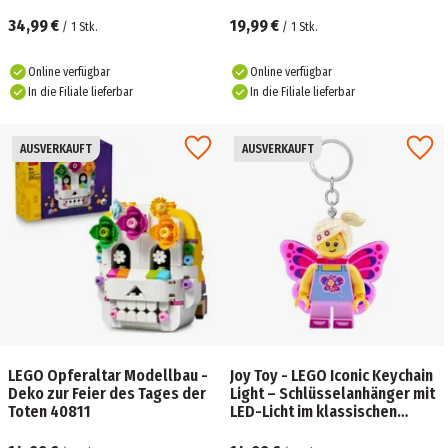
entwicklungsförderndes
Geschenk für Kinder
34,99 €
19,99 €
/
1
Stk.
/
1
Stk.
Online verfügbar
Online verfügbar
In die Filiale lieferbar
In die Filiale lieferbar
AUSVERKAUFT
AUSVERKAUFT
LEGO Opferaltar Modellbau -
Joy Toy - LEGO Iconic Keychain
Deko zur Feier des Tages der
Light – Schlüsselanhänger mit
Toten 40811
LED-Licht im klassischen
LEGO-Design