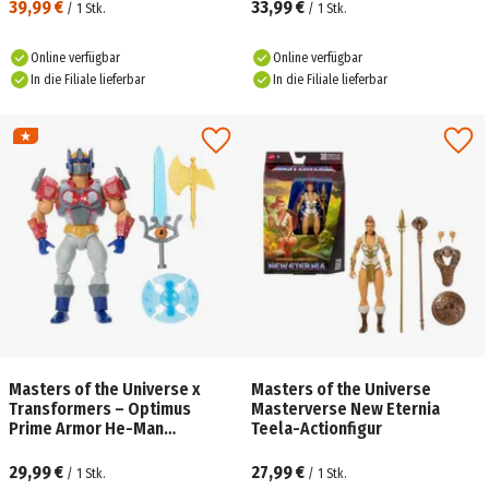
39,99 €
33,99 €
/
1
Stk.
/
1
Stk.
Online verfügbar
Online verfügbar
In die Filiale lieferbar
In die Filiale lieferbar
Masters of the Universe x
Masters of the Universe
Transformers – Optimus
Masterverse New Eternia
Prime Armor He-Man
Teela-Actionfigur
Actionfigur
29,99 €
27,99 €
/
1
Stk.
/
1
Stk.