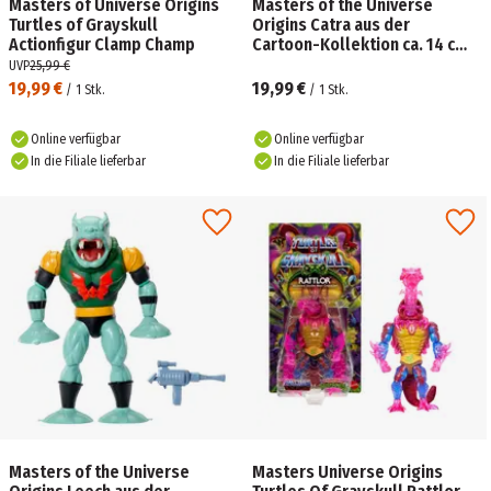
Masters of Universe Origins
Masters of the Universe
Turtles of Grayskull
Origins Catra aus der
Actionfigur Clamp Champ
Cartoon-Kollektion ca. 14 cm
großes Actionfigur-Spielzeug
UVP
25,99 €
19,99 €
19,99 €
/
1
Stk.
/
1
Stk.
Online verfügbar
Online verfügbar
In die Filiale lieferbar
In die Filiale lieferbar
Masters of the Universe
Masters Universe Origins