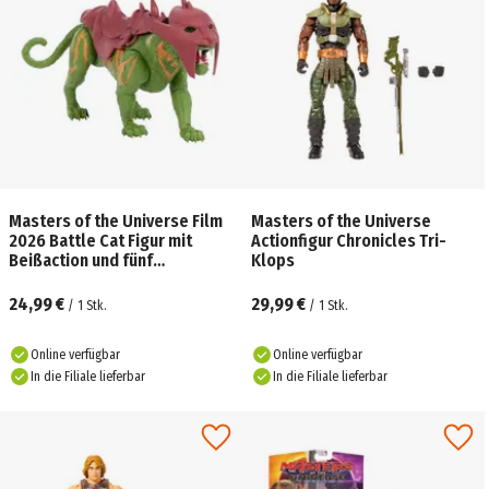
Masters of the Universe Film
Masters of the Universe
2026 Battle Cat Figur mit
Actionfigur Chronicles Tri-
Beißaction und fünf
Klops
verschiedenen
Brüllfunktionen
24,99 €
29,99 €
/
1
Stk.
/
1
Stk.
Online verfügbar
Online verfügbar
In die Filiale lieferbar
In die Filiale lieferbar