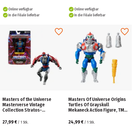
Online verfügbar
Online verfügbar
In die Filiale lieferbar
In die Filiale lieferbar
Masters of the Universe
Masters Of Universe Origins
Masterverse Vintage
Turtles Of Grayskull
Collection Stratos-
Mekaneck Action Figure, TMNT
Actionfigur
MOTU Reptile Wars Toy
27,99 €
24,99 €
/
1
Stk.
/
1
Stk.