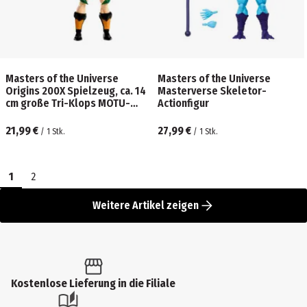
Masters of the Universe
Masters of the Universe
Origins 200X Spielzeug, ca. 14
Masterverse Skeletor-
cm große Tri-Klops MOTU-
Actionfigur
Actionfigur aus der Cartoon-
Kollektion
21,99 €
27,99 €
/
1
Stk.
/
1
Stk.
1
2
Weitere Artikel zeigen
Kostenlose Lieferung in die Filiale