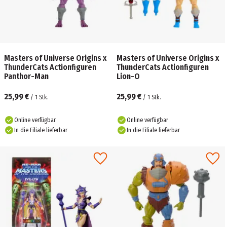
Masters of Universe Origins x
Masters of Universe Origins x
ThunderCats Actionfiguren
ThunderCats Actionfiguren
Panthor-Man
Lion-O
25,99 €
25,99 €
/
1
Stk.
/
1
Stk.
Online verfügbar
Online verfügbar
In die Filiale lieferbar
In die Filiale lieferbar