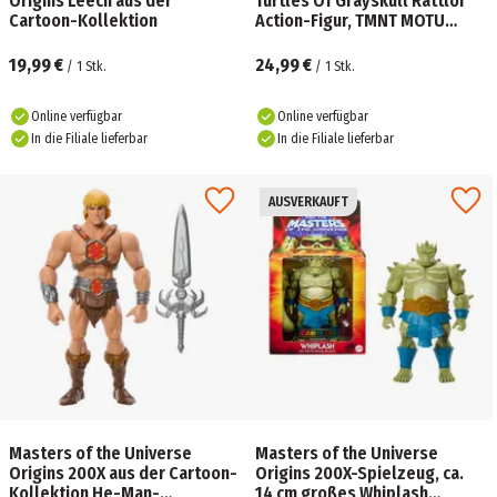
Origins Leech aus der
Turtles Of Grayskull Rattlor
Cartoon-Kollektion
Action-Figur, TMNT MOTU
Reptile Wars Toy
19,99 €
24,99 €
/
1
Stk.
/
1
Stk.
Online verfügbar
Online verfügbar
In die Filiale lieferbar
In die Filiale lieferbar
AUSVERKAUFT
Masters of the Universe
Masters of the Universe
Origins 200X aus der Cartoon-
Origins 200X-Spielzeug, ca.
Kollektion He-Man-
14 cm großes Whiplash