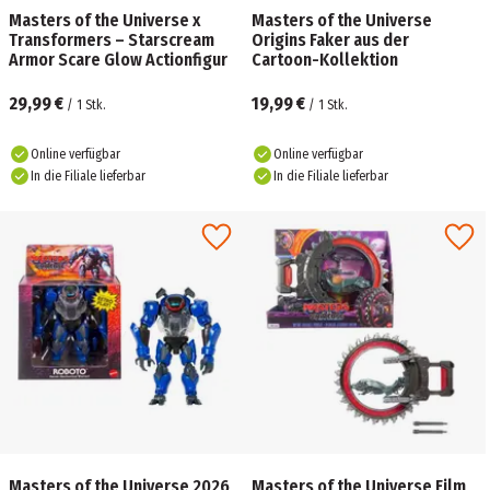
Masters of the Universe x
Masters of the Universe
Transformers – Starscream
Origins Faker aus der
Armor Scare Glow Actionfigur
Cartoon-Kollektion
29,99 €
19,99 €
/
1
Stk.
/
1
Stk.
Online verfügbar
Online verfügbar
In die Filiale lieferbar
In die Filiale lieferbar
Masters of the Universe 2026
Masters of the Universe Film