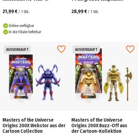
Actionfigur
Deluxe-Actionfigur
21,99 €
28,99 €
/
1
Stk.
/
1
Stk.
Online verfügbar
In die Filiale lieferbar
AUSVERKAUFT
AUSVERKAUFT
Masters of the Universe
Masters of the Universe
Origins 200X Webstor aus der
Origins 200X Buzz-Off aus
Cartoon Collection
der Cartoon-Kollektion