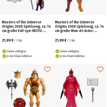
Masters of the Universe
Masters of the Universe
Origins 200X Spielzeug, ca. 14
Origins 200X Spielzeug, ca. 14
cm große Evil-Lyn-MOTU-
cm große Man-At-Arms-
Actionfigur aus der Cartoon-
MOTU-Actionfigur aus der
Kollektion
Cartoon-Kollektion
21,99 €
21,99 €
/
1
Stk.
/
1
Stk.
Online verfügbar
Online verfügbar
In die Filiale lieferbar
In die Filiale lieferbar