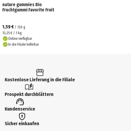
nature gummies Bio
Fruchtgummi Favorite Fruit
1,59 €
/
120
g
13,25 € / 1 kg
Online verfügbar
In die Filiale lieferbar
Kostenlose Lieferung in die Filiale
Prospekt durchblättern
Kundenservice
Sicher einkaufen