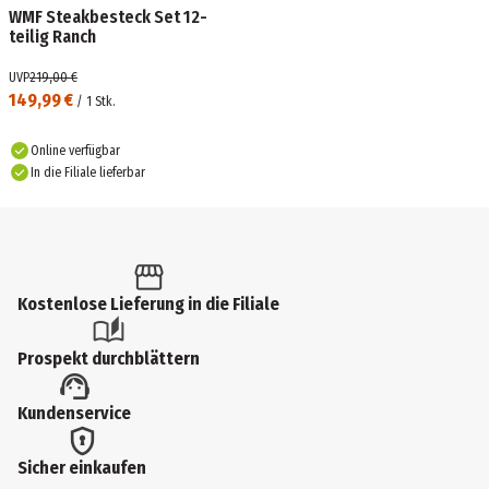
WMF Steakbesteck Set 12-
teilig Ranch
UVP
219,00 €
149,99 €
/
1
Stk.
Online verfügbar
In die Filiale lieferbar
Kostenlose Lieferung in die Filiale
Prospekt durchblättern
Kundenservice
Sicher einkaufen