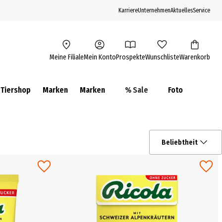
Karriere
Unternehmen
Aktuelles
Service
Meine Filiale
Mein Konto
Prospekte
Wunschliste
Warenkorb
Tiershop
Marken
Marken
% Sale
Foto
Beliebtheit