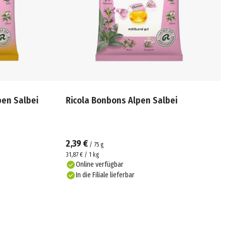
pen Salbei
Ricola Bonbons Alpen Salbei
2,39 €
/
75
g
31,87 € / 1 kg
Online verfügbar
In die Filiale lieferbar