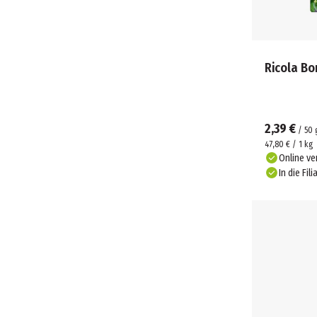
Ricola B
2,39 €
/
50
47,80 € / 1 kg
Online ve
In die Fili