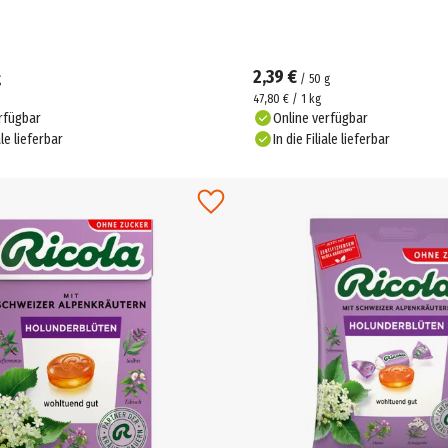
2,39 €
g
/
50
g
47,80 € / 1 kg
rfügbar
Online verfügbar
ale lieferbar
In die Filiale lieferbar