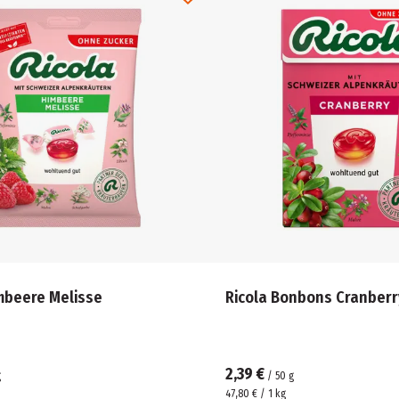
mbeere Melisse
Ricola Bonbons Cranberr
2,39 €
g
/
50
g
47,80 € / 1 kg