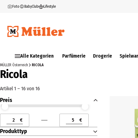
Foto
BabyClub
Lifestyle
Alle Kategorien
Parfümerie
Drogerie
Spielwa
MÜLLER Österreich
RICOLA
Ricola
Artikel 1 – 16 von 16
Preis
Preis (€) ab
Preis (€) bis
€
€
Preis (€) ab
Preis (€) bis
Produkttyp