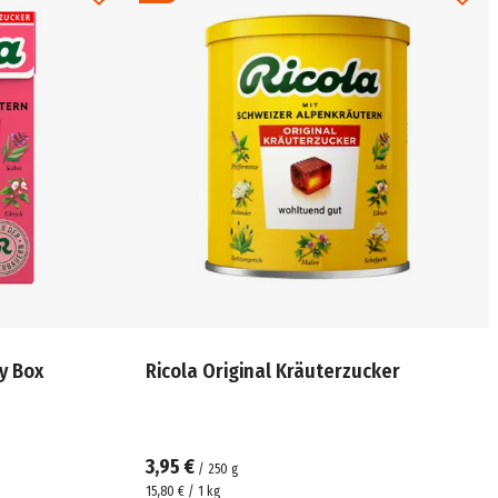
y Box
Ricola Original Kräuterzucker
3,95 €
/
250
g
15,80 € / 1 kg