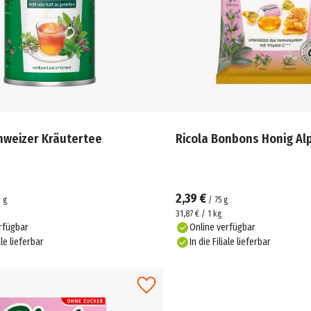
hweizer Kräutertee
Ricola Bonbons Honig Al
2,39 €
0
g
/
75
g
31,87 € / 1 kg
rfügbar
Online verfügbar
ale lieferbar
In die Filiale lieferbar