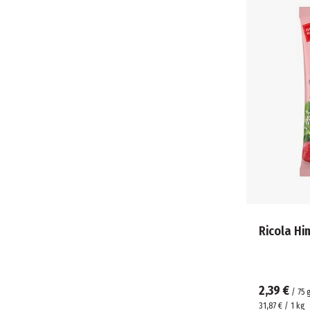
Ricola Hi
2,39 €
/
75
31,87 € / 1 kg