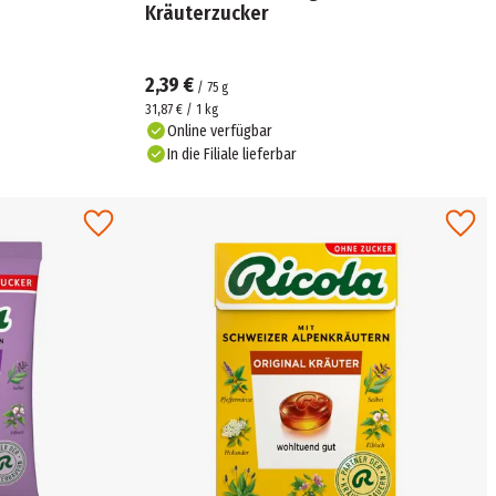
Kräuterzucker
2,39 €
/
75
g
31,87 € / 1 kg
Online verfügbar
In die Filiale lieferbar