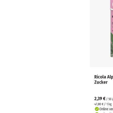
Ricola A
Zucker
2,39 €
/
50
47,80 € / 1 kg
Online ve