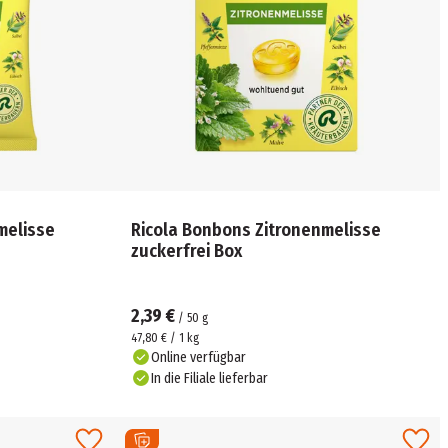
melisse
Ricola Bonbons Zitronenmelisse
zuckerfrei Box
2,39 €
/
50
g
47,80 € / 1 kg
Online verfügbar
In die Filiale lieferbar