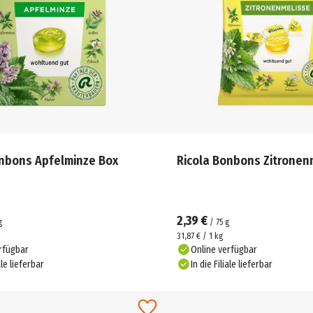
onbons Apfelminze Box
Ricola Bonbons Zitronen
2,39 €
g
/
75
g
31,87 € / 1 kg
rfügbar
Online verfügbar
ale lieferbar
In die Filiale lieferbar