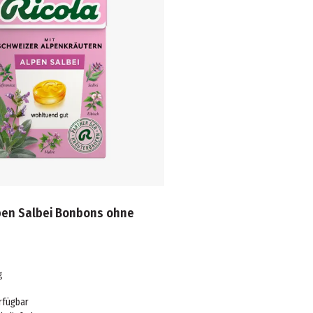
lpen Salbei Bonbons ohne
g
rfügbar