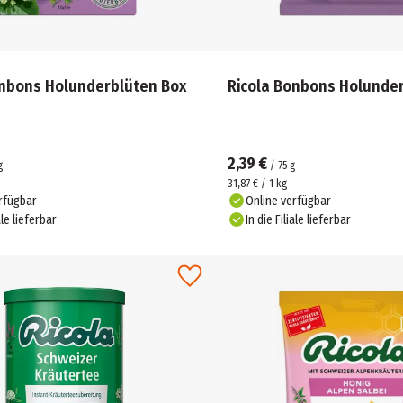
onbons Holunderblüten Box
Ricola Bonbons Holunde
2,39 €
g
/
75
g
31,87 € / 1 kg
rfügbar
Online verfügbar
ale lieferbar
In die Filiale lieferbar