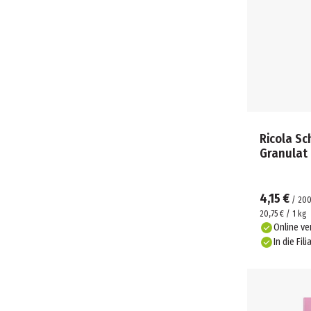
Ricola Sc
Granulat
4,15 €
/
20
20,75 € / 1 kg
Online ve
In die Fili