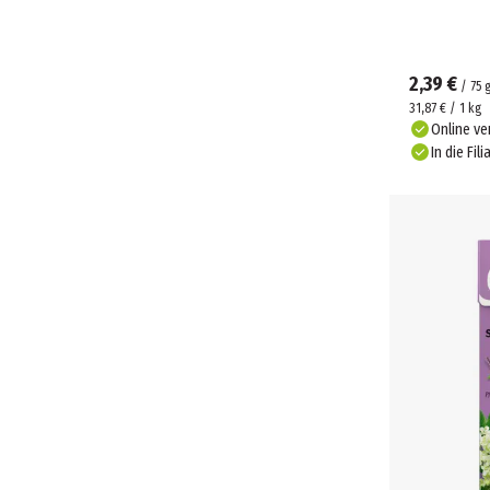
2,39 €
/
75
31,87 € / 1 kg
Online ve
In die Fili