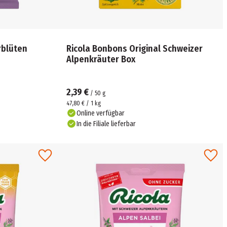
rblüten
Ricola Bonbons Original Schweizer
Alpenkräuter Box
2,39 €
/
50
g
47,80 € / 1 kg
Online verfügbar
In die Filiale lieferbar