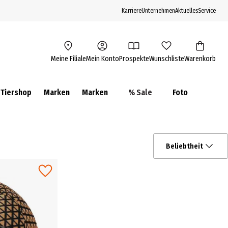
Karriere
Unternehmen
Aktuelles
Service
Meine Filiale
Mein Konto
Prospekte
Wunschliste
Warenkorb
Tiershop
Marken
Marken
% Sale
Foto
Beliebtheit