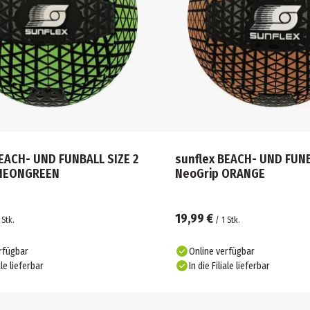
BEACH- UND FUNBALL SIZE 2
sunflex BEACH- UND FUNB
 NEONGREEN
NeoGrip ORANGE
19,99 €
Stk.
/
1
Stk.
rfügbar
Online verfügbar
ale lieferbar
In die Filiale lieferbar