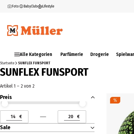
Foto
BabyClub
Lifestyle
Alle Kategorien
Parfümerie
Drogerie
Spielwa
Startseite
SUNFLEX FUNSPORT
SUNFLEX FUNSPORT
Artikel 1 – 2 von 2
Preis
Preis (€) ab
Preis (€) bis
€
€
Preis (€) ab
Preis (€) bis
Sale