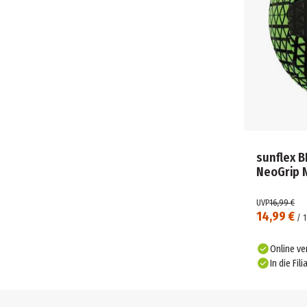
sunflex 
NeoGrip
UVP
16,99 €
14,99 €
/
1
Online ve
In die Fili