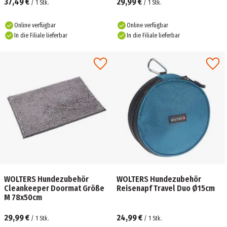
37,49 €
29,99 €
/
1
Stk.
/
1
Stk.
Online verfügbar
Online verfügbar
In die Filiale lieferbar
In die Filiale lieferbar
WOLTERS Hundezubehör
WOLTERS Hundezubehör
Cleankeeper Doormat Größe
Reisenapf Travel Duo Ø15cm
M 78x50cm
29,99 €
24,99 €
/
1
Stk.
/
1
Stk.