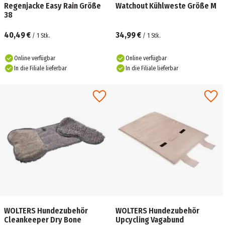
Regenjacke Easy Rain Größe
Watchout Kühlweste Größe M
38
40,49 €
34,99 €
/
1
Stk.
/
1
Stk.
Online verfügbar
Online verfügbar
In die Filiale lieferbar
In die Filiale lieferbar
WOLTERS Hundezubehör
WOLTERS Hundezubehör
Cleankeeper Dry Bone
Upcycling Vagabund