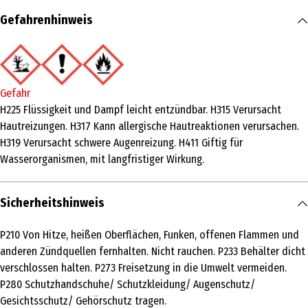
Inhalt
Gefahrenhinweis
100 ml
Produkttyp
Eau de Toilette
Gefahr
Duftkonzentration
H225 Flüssigkeit und Dampf leicht entzündbar. H315 Verursacht
Hautreizungen. H317 Kann allergische Hautreaktionen verursachen.
Eau de Parfum
H319 Verursacht schwere Augenreizung. H411 Giftig für
Anwendungsart
Wasserorganismen, mit langfristiger Wirkung.
Pumpzerstäuber
Inhaltsstoffe
Sicherheitshinweis
INGREDIENTS: ALCOHOL,FRAGRANCE (PARFUM),TETRAMETHYL
P210 Von Hitze, heißen Oberflächen, Funken, offenen Flammen und
ACETYLOCTAHYDRONAPHTHALENES,WATER (AQUA),ACETYL CEDRENE
anderen Zündquellen fernhalten. Nicht rauchen. P233 Behälter dicht
Anwendungshinweis
verschlossen halten. P273 Freisetzung in die Umwelt vermeiden.
P280 Schutzhandschuhe/ Schutzkleidung/ Augenschutz/
Sprühen Sie Ihr Parfüm auf die pulsierenden Stellen Ihres Körpers,
Gesichtsschutz/ Gehörschutz tragen.
wie zum Beispiel Hals, Brust oder Handgelenk.