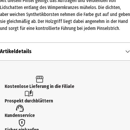
Mit diesem Pinsel gelingt das Auftragen und Verblenden von
Lidschatten entlang des Wimpernkranzes mühelos. Die dichten,
aber weichen Synthetikborsten nehmen die Farbe gut auf und geben
sie gleichmäßig ab. Der Holzgriff liegt dabei angenehm in der Hand
und sorgt für eine kontrollierte Führung bei jedem Pinselstrich.
Artikeldetails
Inhalt
1 Stk.
Produkttyp
Kostenlose Lieferung in die Filiale
Lidschattenpinsel & -applikatoren
Prospekt durchblättern
Materialdetails
Kundenservice
Holz & Holz grau; Synthetikhaar
Pflegehinweis
Sicher einkaufen