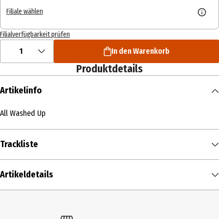
Filiale wählen
Filialverfügbarkeit prüfen
1
In den Warenkorb
Produktdetails
Artikelinfo
All Washed Up
Trackliste
DISK 1
Artikeldetails
1
Cheap Trick
All Washed Up
00:03:35
All Wrong Long
Inhalt
2
Cheap Trick
00:04:09
Gone
1 Stk.