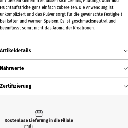
Mit diesem Geliermittel lassen sich Cremes, Puddings oder auch
Fruchtaufstriche ganz einfach zubereiten. Die Anwendung ist
unkompliziert und das Pulver sorgt für die gewünschte Festigkeit
bei kalten und warmen Speisen. Es ist geschmacksneutral und
beeinflusst somit nicht das Aroma der Kreationen.
Artikeldetails
Inhalt
Nährwerte
6 g
Nährwerte je
100 g
Produkttyp
Zertifizierung
Brennwert
243 kcal / 1.011 kJ
Backzutaten & Süßungsmittel
Fett in g
0,5 g
Zutaten
- davon gesättigte Fettsäuren in g
0,1 g
Zutaten: Geliermittel: Agar-Agar* (E 406); Kartoffelstärke*,
Kostenlose Lieferung in die Filiale
Säuerungsmittel: Kaliumtartrate (E 336) *aus biologischer
Kohlenhydrate in g
34 g
Landwirtschaft Kann Spuren von Cashewnuss und Lupine