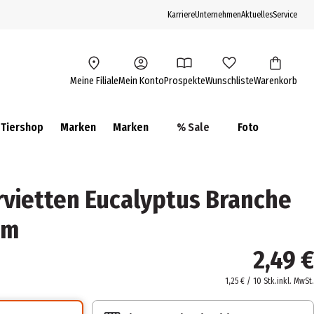
Karriere
Unternehmen
Aktuelles
Service
Meine Filiale
Mein Konto
Prospekte
Wunschliste
Warenkorb
Tiershop
Marken
Marken
% Sale
Foto
vietten Eucalyptus Branche
cm
2,49 €
1,25 € / 10 Stk.
inkl. MwSt.