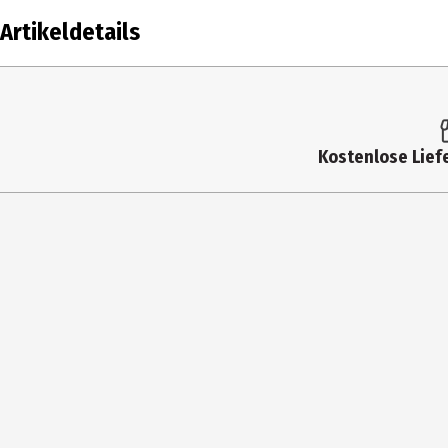
Artikeldetails
Inhalt
Produkttyp
Kostenlose Liefe
Breite
Farbe
Höhe
Materialdetails
Hersteller
Herstelleradresse
Kontaktmöglichkeit