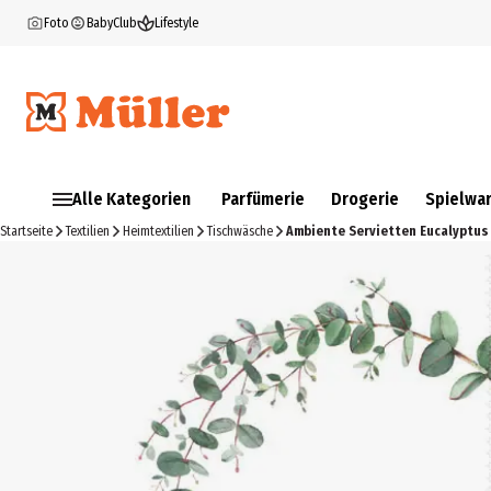
Foto
BabyClub
Lifestyle
Alle Kategorien
Parfümerie
Drogerie
Spielwa
Startseite
Textilien
Heimtextilien
Tischwäsche
Ambiente Servietten Eucalyptus