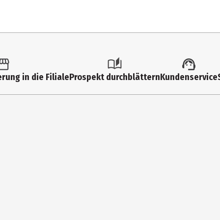
20 Stk.
Servietten
rung in die Filiale
Prospekt durchblättern
Kundenservice
25 cm
Mehrfarbig
25 cm
Tissue
Ambiente Europe BV
Laan de Wijze 19, NL-5835 DS Beugen
info@ambiente.eu