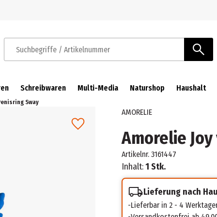
Zur Navigation springen
Zum Hauptinhalt springen
Suchbegriffe / Artikelnummer
ren
Schreibwaren
Multi-Media
Naturshop
Haushalt
Penisring Sway
AMORELIE
Amorelie Joy
Artikelnr.
3161447
Inhalt:
1 Stk.
Lieferung nach Ha
Lieferbar in 2 - 4 Werktage
Versandkostenfrei ab 49,0