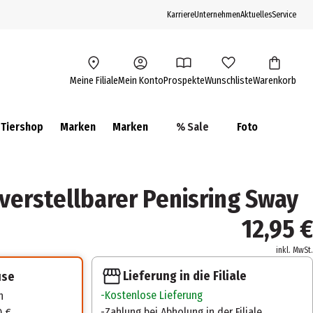
Karriere
Unternehmen
Aktuelles
Service
Meine Filiale
Mein Konto
Prospekte
Wunschliste
Warenkorb
Tiershop
Marken
Marken
% Sale
Foto
 verstellbarer Penisring Sway
12,95 €
inkl. MwSt.
Lieferung in die Filiale
use
Kostenlose Lieferung
n
Zahlung bei Abholung in der Filiale
0 €