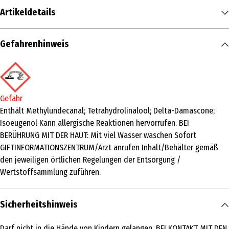
Artikeldetails
Inhalt
Gefahrenhinweis
817 g
/ 38 Count
Produkttyp
Weiß- & Vollwaschmittel
Gefahr
Inhaltsstoffe
Enthält Methylundecanal; Tetrahydrolinalool; Delta-Damascone;
Isoeugenol Kann allergische Reaktionen hervorrufen. BEI
>30% Anionische Tenside, 5-15% Nichtionische Tenside, <5%
BERÜHRUNG MIT DER HAUT: Mit viel Wasser waschen Sofort
Phosphonate, Seife, Enzyme, Optische Aufheller, Duftstoffe
GIFTINFORMATIONSZENTRUM/Arzt anrufen Inhalt/Behälter gemäß
(Alpha-isomethyl Ionone, Camphor, Citronellol, Citrus Aurantium
den jeweiligen örtlichen Regelungen der Entsorgung /
Peel Oil, Coumarin, Eugenol, Limonene, Rose Ketones, Terpineol,
Wertstoffsammlung zuführen.
Tetramethyl Acetyloctahydronaphthalenes.)
Anwendungshinweis
Sicherheitshinweis
ANWENDUNG FÜR ARIEL PODS®: 1 Pod zuerst. 2 Wäsche danach. Kühl
und trocken lagern
Darf nicht in die Hände von Kindern gelangen. BEI KONTAKT MIT DEN