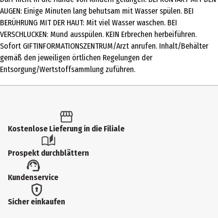
Nutzungshinweis
AUGEN: Einige Minuten lang behutsam mit Wasser spülen. BEI
BERÜHRUNG MIT DER HAUT: Mit viel Wasser waschen. BEI
Verursacht schwere Augenschäden. Verursacht Hautreizungen.
VERSCHLUCKEN: Mund ausspülen. KEIN Erbrechen herbeiführen.
Schädlich für Wasserorganismen, mit langfristiger Wirkung. Darf
Sofort GIFTINFORMATIONSZENTRUM/Arzt anrufen. Inhalt/Behälter
nicht in die Hände von Kindern gelangen. BEI KONTAKT MIT DEN
gemäß den jeweiligen örtlichen Regelungen der
AUGEN: Einige Minuten lang behutsam mit Wasser spülen. BEI
Entsorgung/Wertstoffsammlung zuführen.
BERÜHRUNG MIT DER HAUT: Mit viel Wasser waschen. BEI
VERSCHLUCKEN: Mund ausspülen. KEIN Erbrechen herbeiführen.
Sofort GIFTINFORMATIONSZENTRUM/Arzt anrufen. Inhalt/Behälter
gemäß den jeweiligen örtlichen Regelungen der
Entsorgung/Wertstoffsammlung zuführen.
Kostenlose Lieferung in die Filiale
Enthält/Contient/Contiene MEA-C10-13 Alkyl Benzenesulfonate,
MEA-Laureth Sulfate, C12-14 Pareth-n. Enthält/Contient/Contiene
Prospekt durchblättern
Tetrahydrolinalool, Isoeugenol, Delta-Damascone,
Methylundecanal. Kann allergische Reaktionen hervorrufen.
Kundenservice
Hersteller
P&G DCE BV-Belgium Distr. Div.
Sicher einkaufen
Herstelleradresse