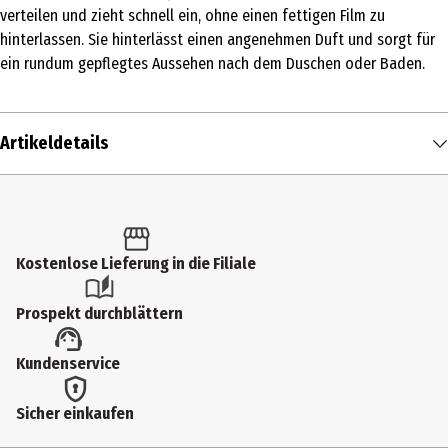
verteilen und zieht schnell ein, ohne einen fettigen Film zu
hinterlassen. Sie hinterlässt einen angenehmen Duft und sorgt für
ein rundum gepflegtes Aussehen nach dem Duschen oder Baden.
Artikeldetails
Inhalt
200 ml
Produkttyp
Kostenlose Lieferung in die Filiale
Lotion
Prospekt durchblättern
Dermatologisch getestet
Kundenservice
Ja
Einsatzbereich
Sicher einkaufen
Pflege