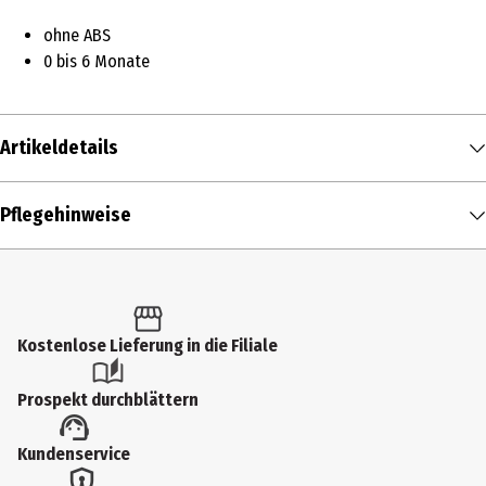
ohne ABS
0 bis 6 Monate
Artikeldetails
Inhalt
Pflegehinweise
3 Stk.
Produkttyp
Socken
Kostenlose Lieferung in die Filiale
Farbe
Rosa, Beige
Prospekt durchblättern
Materialdetails
Kundenservice
92% Baumwolle, 7% Polyamid, 1% Elasthan