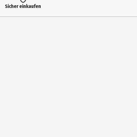
Pflegehinweis
Sicher einkaufen
Normalwaschgang 30°C, nicht im Wäschetrockner trocknen, nicht
bügeln
Hersteller
Sockswear GmbH
Herstelleradresse
Konrad-Adenauer-Str. 4, DE-67304 Eisenberg
Kontaktmöglichkeit
www.mueller.eu