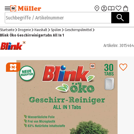
Zur Navigation
Zum Hauptinhalt
springen
springen
Suchbegriffe / Artikelnummer
Startseite
Drogerie
Haushalt
Spülen
Geschirrspülmittel
Blink Öko Geschirreinigertabs All In 1
Artikelnr.
3015464