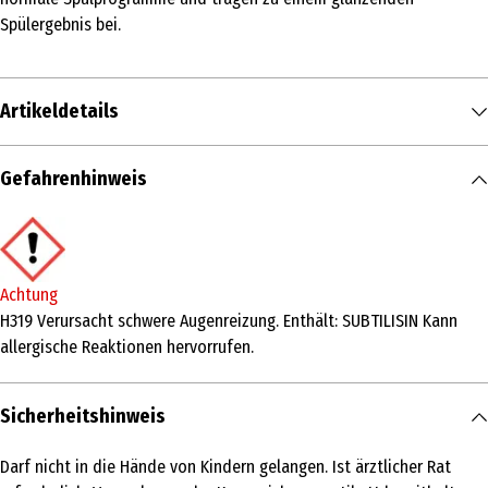
Spülergebnis bei.
Artikeldetails
Inhalt
Gefahrenhinweis
30 Stk.
Produkttyp
Geschirrspültabs, -Gel & -Pulver
Achtung
Inhaltsstoffe
H319 Verursacht schwere Augenreizung. Enthält: SUBTILISIN Kann
allergische Reaktionen hervorrufen.
15-30% Bleichmittel auf sauerstoffbasis 5% - 15%
polycarboxylates < 5% nichtionische tenside, enthalt: enzyme
(Subtilisin, amlyase)
Sicherheitshinweis
Eigenschaften
Darf nicht in die Hände von Kindern gelangen. Ist ärztlicher Rat
ohne Parfüm|ohne Mikroplastik