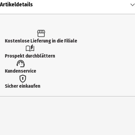
Artikeldetails
Inhalt
1 Stk.
Altersfreigabe
Kostenlose Lieferung in die Filiale
16
Prospekt durchblättern
Produkttyp
Kundenservice
Multimedia
Bildformat
Sicher einkaufen
2401|Widescreen
Anzahl Bonusdiscs
0
Hauptgenre
Horror