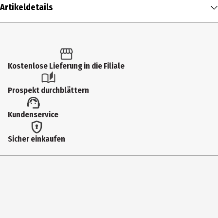
Artikeldetails
Inhalt
1 Stk.
Altersfreigabe
Kostenlose Lieferung in die Filiale
FSK 16
Prospekt durchblättern
Produkttyp
Kundenservice
Multimedia
Bildformat
Sicher einkaufen
1080p|HD|2401|Widescreen
Anzahl Bonusdiscs
0
Hauptgenre
Horror