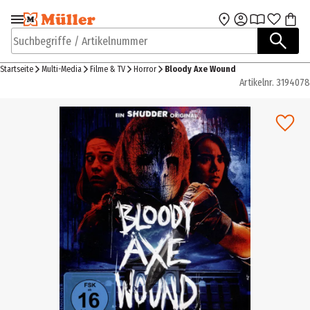
Zur Navigation
Zum Hauptinhalt
springen
springen
Suchbegriffe / Artikelnummer
Startseite
Multi-Media
Filme & TV
Horror
Bloody Axe Wound
Artikelnr.
3194078