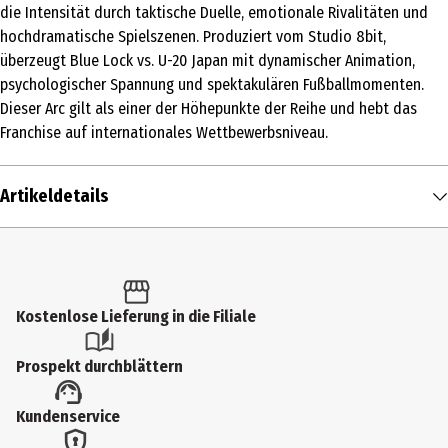
die Intensität durch taktische Duelle, emotionale Rivalitäten und
hochdramatische Spielszenen. Produziert vom Studio 8bit,
überzeugt Blue Lock vs. U-20 Japan mit dynamischer Animation,
psychologischer Spannung und spektakulären Fußballmomenten.
Dieser Arc gilt als einer der Höhepunkte der Reihe und hebt das
Franchise auf internationales Wettbewerbsniveau.
Artikeldetails
Inhalt
1 Stk.
Altersfreigabe
Kostenlose Lieferung in die Filiale
12
Prospekt durchblättern
Produkttyp
Kundenservice
Multimedia