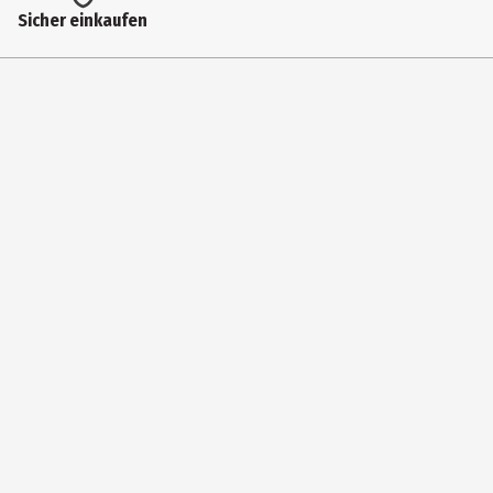
Bildformat
Sicher einkaufen
HD
Anzahl Bonusdiscs
0
Hauptgenre
Anime|Action|TV-Serie
Laufzeit in min (gesamt)
350
Medium
Blu-ray Disc
Produktionsland
Japan
Regionalcode
Europa, Vorderasien, Afrika, Australien