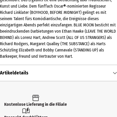
Kunst und Liebe. Dem fünffach Oscar®-nominierten Regisseur
Richard Linklater (BOYHOOD, BEFORE MIDNIGHT) gelingt es mit
seinem Talent fürs Komödiantische, die Ereignisse dieses
einzigartigen Abends perfekt einzufangen. BLUE MOON besticht mit
beeindruckenden Darbietungen von Ethan Hawke (LEAVE THE WORLD
BEHIND) als Lorenz Hart, Andrew Scott (ALL OF US STRANGERS) als
Richard Rodgers, Margaret Qualley (THE SUBSTANCE) als Harts
Schützling Elizabeth und Bobby Cannavale (STANDING UP) als
Barkeeper, Freund und Vertrauter von Hart.
Artikeldetails
Inhalt
1 Stk.
Altersfreigabe
Kostenlose Lieferung in die Filiale
12