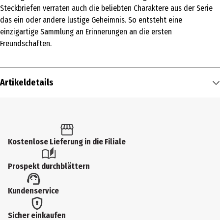
Steckbriefen verraten auch die beliebten Charaktere aus der Serie
das ein oder andere lustige Geheimnis. So entsteht eine
einzigartige Sammlung an Erinnerungen an die ersten
Freundschaften.
Artikeldetails
Inhalt
1 Stk.
Produkttyp
Kostenlose Lieferung in die Filiale
Kinder- & Jugendbücher
Prospekt durchblättern
Altersempfehlung ab
Kundenservice
2 Jahre
Autor
Sicher einkaufen