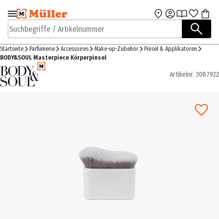
Zur Navigation
Zum Hauptinhalt
springen
springen
Suchbegriffe / Artikelnummer
Startseite
Parfümerie
Accessoires
Make-up-Zubehör
Pinsel & Applikatoren
BODY&SOUL Masterpiece Körperpinsel
Artikelnr.
3087922