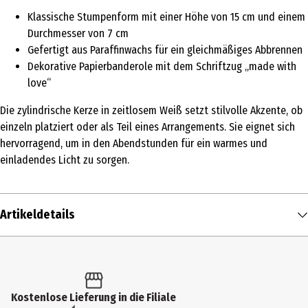
Klassische Stumpenform mit einer Höhe von 15 cm und einem
Durchmesser von 7 cm
Gefertigt aus Paraffinwachs für ein gleichmäßiges Abbrennen
Dekorative Papierbanderole mit dem Schriftzug „made with
love“
Die zylindrische Kerze in zeitlosem Weiß setzt stilvolle Akzente, ob
einzeln platziert oder als Teil eines Arrangements. Sie eignet sich
hervorragend, um in den Abendstunden für ein warmes und
einladendes Licht zu sorgen.
Artikeldetails
Inhalt
1 Stk.
Produkttyp
Kostenlose Lieferung in die Filiale