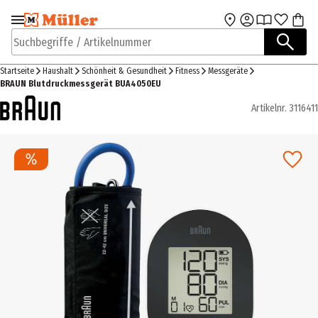
Zur Navigation
Zum Hauptinhalt
springen
springen
Suchbegriffe / Artikelnummer
Startseite
Haushalt
Schönheit & Gesundheit
Fitness
Messgeräte
BRAUN Blutdruckmessgerät BUA4050EU
Artikelnr.
3116411