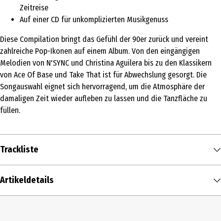
Zeitreise
Auf einer CD für unkomplizierten Musikgenuss
Diese Compilation bringt das Gefühl der 90er zurück und vereint
zahlreiche Pop-Ikonen auf einem Album. Von den eingängigen
Melodien von N'SYNC und Christina Aguilera bis zu den Klassikern
von Ace Of Base und Take That ist für Abwechslung gesorgt. Die
Songauswahl eignet sich hervorragend, um die Atmosphäre der
damaligen Zeit wieder aufleben zu lassen und die Tanzfläche zu
füllen.
Trackliste
DISK 1
Artikeldetails
You Don't Fool
1
Queen
Me (Remastered
00:05:25
Inhalt
2011)