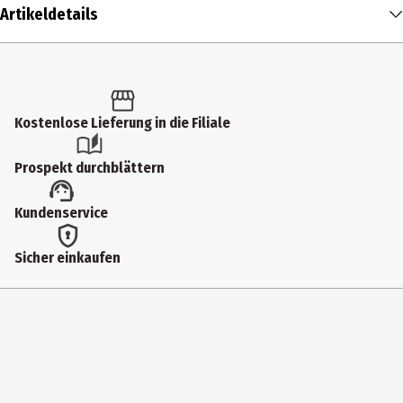
Artikeldetails
Inhalt
100 ml
Produkttyp
Kostenlose Lieferung in die Filiale
Eau de Toilette
Prospekt durchblättern
Duftkonzentration
Kundenservice
Eau de Toilette
Anwendungsart
Sicher einkaufen
Pumpzerstäuber
Duftnote
würzig
Inhaltsstoffe
ALCOHOL DENAT., AQUA, PARFUM, TETRAMETHYL