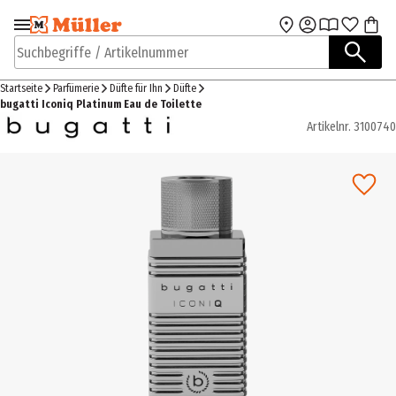
Zur Navigation
Zum Hauptinhalt
springen
springen
Suchbegriffe / Artikelnummer
Startseite
Parfümerie
Düfte für Ihn
Düfte
bugatti Iconiq Platinum Eau de Toilette
Artikelnr.
3100740