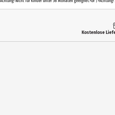
Achtung! Nicht für Kinder unter 36 Monaten geeignet.<br />Achtung! 
Altersempfehlung ab
14 Jahre
Altersempfehlung bis
99 Jahre
Artikelnummer des
1687
Kostenlose Liefe
Herstellers
Besonderheiten
Der Hersteller behält sich farbliche 
zum Lieferzustand des Modells sind m
Lizenz (spw)
Busch Modellbau Ausgestaltung/Bäu
Materialdetails
Kunststoff (Hauptsächlich)
Zielgruppe
Erwachsene|Jugendliche
Hersteller
Busch GmbH&Co. KG Modell-Spielware
Herstelleradresse
Heidelberger Str. 26 68519 Viernheim
Kontaktmöglichkeit
https://www.busch-modell.de/