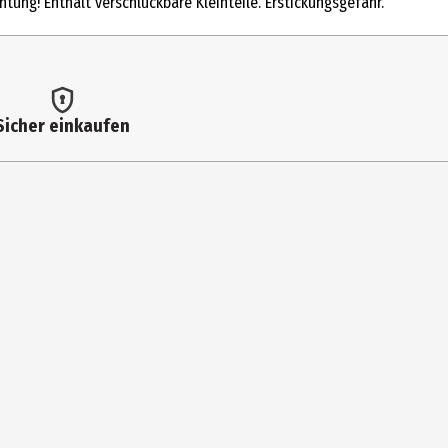
ung! Enthält verschluckbare Kleinteile. Erstickungsgefahr.
Sicher einkaufen
 zum Teil Originalfotos und Prototypen eingesetzt. Abweichungen