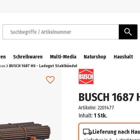
Zur Navigation springen
Zum Hauptinhalt springen
Suchbegriffe / Artikelnummer
ren
Schreibwaren
Multi-Media
Naturshop
Haushalt
sbau
BUSCH 1687 H0 - Ladegut Stahlbündel
BUSCH 1687 H
Artikelnr.
2201477
Inhalt:
1 Stk.
Lieferung nach Ha