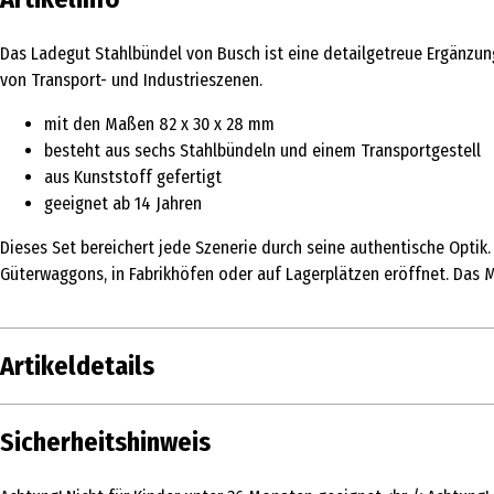
Das Ladegut Stahlbündel von Busch ist eine detailgetreue Ergänzun
von Transport- und Industrieszenen.
mit den Maßen 82 x 30 x 28 mm
besteht aus sechs Stahlbündeln und einem Transportgestell
aus Kunststoff gefertigt
geeignet ab 14 Jahren
Dieses Set bereichert jede Szenerie durch seine authentische Optik
Güterwaggons, in Fabrikhöfen oder auf Lagerplätzen eröffnet. Das M
Artikeldetails
Inhalt
1 Stk.
Sicherheitshinweis
Produkttyp
Dekoration