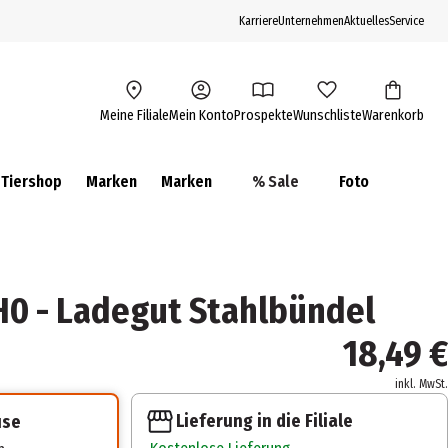
Karriere
Unternehmen
Aktuelles
Service
Meine Filiale
Mein Konto
Prospekte
Wunschliste
Warenkorb
Tiershop
Marken
Marken
% Sale
Foto
0 - Ladegut Stahlbündel
18,49 €
inkl. MwSt.
Lieferung in die Filiale
use