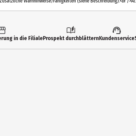
Zusätzliche Warnhinweise/Fähigkeiten (siehe Beschreibung).<br />Acht
rung in die Filiale
Prospekt durchblättern
Kundenservice
und technische Änderungen vor. Zur Darstellung der Neuheiten werden
öglich.
me
n