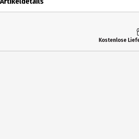
Artikeldetails
Inhalt
50 ml
Produkttyp
Creme
Kostenlose Liefe
Einsatzbereich
Nachtpflege
Dermatologisch
Ja
getestet
Hauttyp
alle Hauttypen|empfindliche Haut
Inhaltsstoffe
ALOE BARBADENSIS LEAF JUICE*, CAPRYLIC/C
GLYCERYL STEARATE SE, UNDECANE, BETAIN
SODIUM HYALURONATE, POTASSIUM LACTATE, 
CITRATE *aus kontrolliert biologischem An
Produkteigenschaft
feuchtigkeitsspendend|glättend|straffen
PH-Hautneutral
Ja