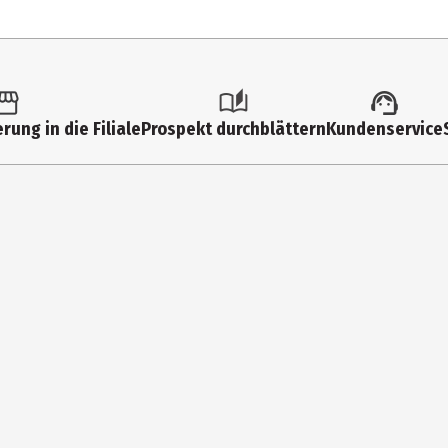
rung in die Filiale
Prospekt durchblättern
Kundenservice
APRIC TRIGLYCERIDE, PROPANEDIOL, GLYCERIN, CETEARYL ALCOHOL, RI
E, SUCROSE, SUCROSE STEARATE, XANTHAN GUM, AQUA, TRIDECANE, S
LACTIC ACID, SODIUM HYDROXIDE, LEMONGRASS OIL, SANTALUM ALBUM 
bau
d|stärkend|beruhigend|schützend