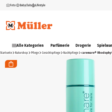
Foto
BabyClub
Lifestyle
Alle Kategorien
Parfümerie
Drogerie
Spielwa
Startseite
Naturshop
Pflege
Gesichtspflege
Nachtpflege
caremare® Rhodophyt