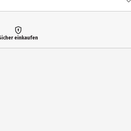
Sicher einkaufen
CINUS COMMUNIS SEED OIL*, ISOAMYL LAURATE, PENTYLENE GLYCOL,
ODIUM STEAROYL GLUTAMATE, HYDROLYZED RHODOPHYCEAE EXTRACT,
OIL, CITRAL, SPIRULINA PLATENSIS EXTRACT, TREHALOSE, SODIUM