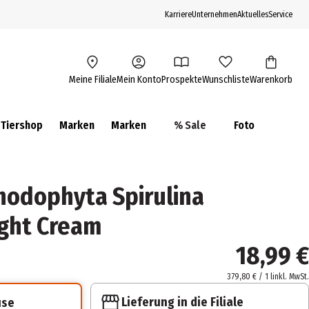
Karriere
Unternehmen
Aktuelles
Service
Meine Filiale
Mein Konto
Prospekte
Wunschliste
Warenkorb
Tiershop
Marken
Marken
% Sale
Foto
hodophyta Spirulina
ght Cream
18,99 €
379,80 € / 1 l
inkl. MwSt.
Lieferung in die Filiale
use