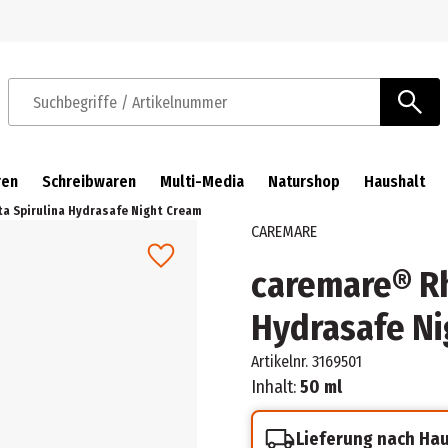
Zur Navigation springen
Zum Hauptinhalt springen
Suchbegriffe / Artikelnummer
ren
Schreibwaren
Multi-Media
Naturshop
Haushalt
a Spirulina Hydrasafe Night Cream
CAREMARE
caremare® R
Hydrasafe Ni
Artikelnr.
3169501
Inhalt:
50 ml
Lieferung nach Ha