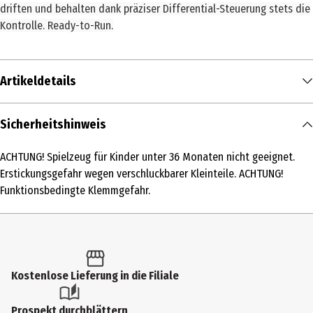
driften und behalten dank präziser Differential-Steuerung stets die
Kontrolle. Ready-to-Run.
Artikeldetails
Inhalt
Sicherheitshinweis
1 Stk.
ACHTUNG! Spielzeug für Kinder unter 36 Monaten nicht geeignet.
Produkttyp
Erstickungsgefahr wegen verschluckbarer Kleinteile. ACHTUNG!
RC Fahrzeuge
Funktionsbedingte Klemmgefahr.
Altersempfehlung ab
6 Jahre
Artikelnummer des Herstellers
Kostenlose Lieferung in die Filiale
370160153
Hersteller
Prospekt durchblättern