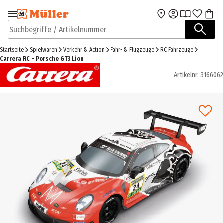
Zur Navigation
Zum Hauptinhalt
springen
springen
Suchbegriffe / Artikelnummer
Startseite
Spielwaren
Verkehr & Action
Fahr- & Flugzeuge
RC Fahrzeuge
Carrera RC - Porsche GT3 Lion
Artikelnr.
3166062