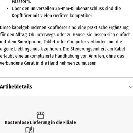
Passform.
Über den universellen 3,5-mm-Klinkenanschluss sind die
Kopfhörer mit vielen Geräten kompatibel.
Diese kabelgebundenen Kopfhörer sind eine praktische Ergänzung
für den Alltag. Ob unterwegs oder zu Hause, sie lassen sich einfach
mit dem Smartphone, Tablet oder Computer verbinden, um die
eigene Lieblingsmusik zu hören. Die Steuerungseinheit am Kabel
erlaubt eine unkomplizierte Handhabung von Anrufen, ohne das
verbundene Gerät in die Hand nehmen zu müssen.
Artikeldetails
Inhalt
1 Stk.
Produkttyp
Kostenlose Lieferung in die Filiale
In-Ear Kopfhörer