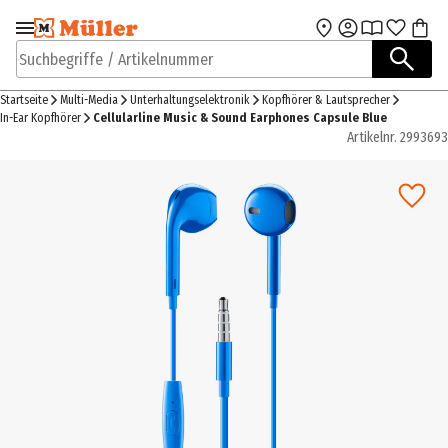
Zur Navigation
Zum Hauptinhalt
springen
springen
Suchbegriffe / Artikelnummer
Startseite
Multi-Media
Unterhaltungselektronik
Kopfhörer & Lautsprecher
In-Ear Kopfhörer
Cellularline Music & Sound Earphones Capsule Blue
Artikelnr.
2993693