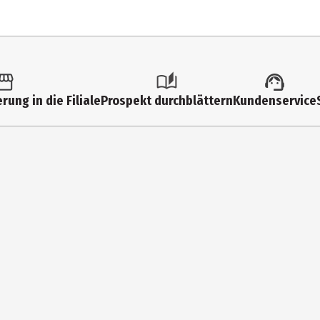
media
rung in die Filiale
Prospekt durchblättern
Kundenservice
onster
nternational
s Musikvertrieb
baan 59, Capelle aan den IJssel, 2908 KA, Netherlands (the)
ce@bertus.com