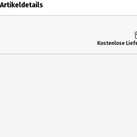
Artikeldetails
Inhalt
1 Stk.
Produkttyp
Multi
Kostenlose Liefe
Künstler
Babym
Medium
CD
Genre
Pop i
Anzahl Medien im Artikel
1
Hersteller
Bertu
Herstelleradresse
Akelei
Kontaktmöglichkeit
servi