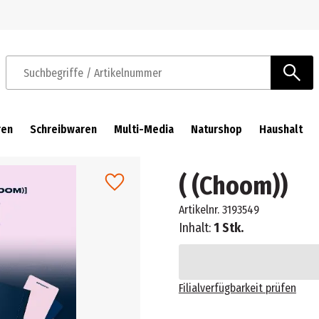
Zur Navigation springen
Zum Hauptinhalt springen
Suchbegriffe / Artikelnummer
ren
Schreibwaren
Multi-Media
Naturshop
Haushalt
( (Choom))
Artikelnr.
3193549
Inhalt:
1 Stk.
Filialverfügbarkeit prüfen