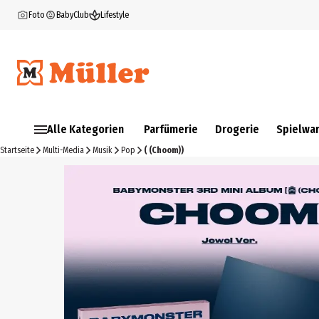
Foto
BabyClub
Lifestyle
Alle Kategorien
Parfümerie
Drogerie
Spielwa
Startseite
Multi-Media
Musik
Pop
( (Choom))