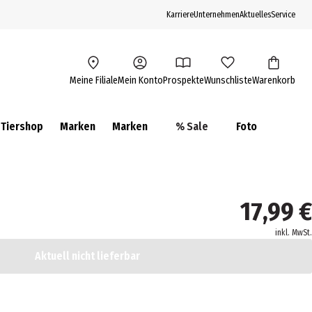
Karriere
Unternehmen
Aktuelles
Service
Meine Filiale
Mein Konto
Prospekte
Wunschliste
Warenkorb
Tiershop
Marken
Marken
% Sale
Foto
17,99 €
inkl. MwSt.
Aktuell nicht lieferbar