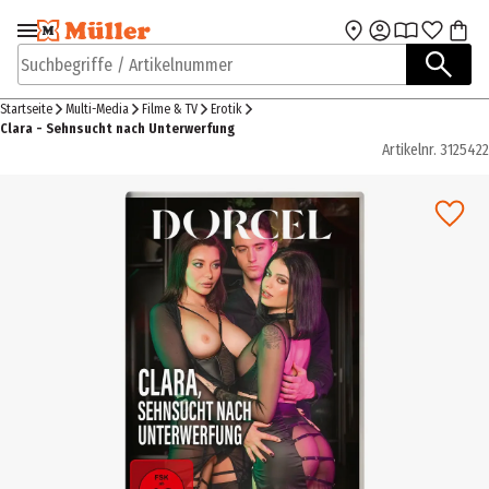
Zur Navigation
Zum Hauptinhalt
springen
springen
Suchbegriffe / Artikelnummer
Startseite
Multi-Media
Filme & TV
Erotik
Clara - Sehnsucht nach Unterwerfung
Artikelnr.
3125422