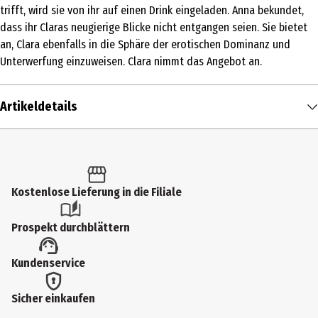
trifft, wird sie von ihr auf einen Drink eingeladen. Anna bekundet,
dass ihr Claras neugierige Blicke nicht entgangen seien. Sie bietet
an, Clara ebenfalls in die Sphäre der erotischen Dominanz und
Unterwerfung einzuweisen. Clara nimmt das Angebot an.
Artikeldetails
Inhalt
1 Stk.
Altersfreigabe
Kostenlose Lieferung in die Filiale
18
Prospekt durchblättern
Produkttyp
Kundenservice
Multimedia
Bildformat
Sicher einkaufen
169