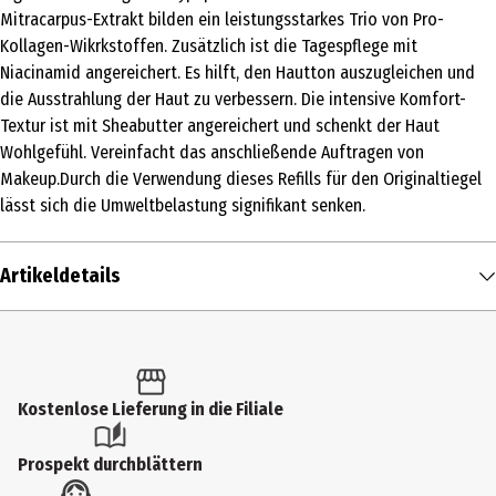
Mitracarpus-Extrakt bilden ein leistungsstarkes Trio von Pro-
Kollagen-Wikrkstoffen. Zusätzlich ist die Tagespflege mit
Niacinamid angereichert. Es hilft, den Hautton auszugleichen und
die Ausstrahlung der Haut zu verbessern. Die intensive Komfort-
Textur ist mit Sheabutter angereichert und schenkt der Haut
Wohlgefühl. Vereinfacht das anschließende Auftragen von
Makeup.Durch die Verwendung dieses Refills für den Originaltiegel
lässt sich die Umweltbelastung signifikant senken.
Artikeldetails
Inhalt
50 ml
Produkttyp
Kostenlose Lieferung in die Filiale
Creme
Prospekt durchblättern
Einsatzbereich