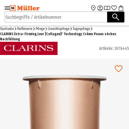
Zur Navigation
Zum Hauptinhalt
springen
springen
Suchbegriffe / Artikelnummer
Startseite
Parfümerie
Pflege
Gesichtspflege
Tagespflege
CLARINS Extra-Firming Jour [Collagen]³ Technology Crème Peaux sèches
Nachfüllung
Artikelnr.
3076445