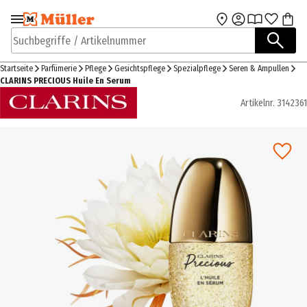
Zur Navigation
Zum Hauptinhalt
springen
springen
Suchbegriffe / Artikelnummer
Startseite
Parfümerie
Pflege
Gesichtspflege
Spezialpflege
Seren & Ampullen
CLARINS PRECIOUS Huile En Serum
Artikelnr.
3142361