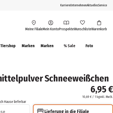
Karriere
Unternehmen
Aktuelles
Service
Meine Filiale
Mein Konto
Prospekte
Wunschliste
Warenkorb
Tiershop
Marken
Marken
% Sale
Foto
mittelpulver Schneeweißchen
6,95 €
10,69 € / 1 kg
inkl. MwSt.
ach Hause lieferbar
Lieferung in die Filiale
use