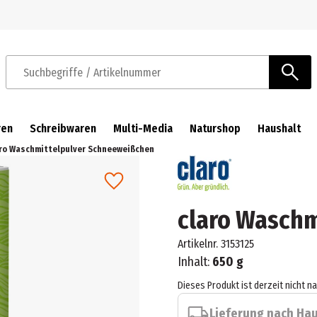
Zur Navigation springen
Zum Hauptinhalt springen
Suchbegriffe / Artikelnummer
ren
Schreibwaren
Multi-Media
Naturshop
Haushalt
ro Waschmittelpulver Schneeweißchen
claro Wasch
Artikelnr.
3153125
Inhalt:
650 g
Dieses Produkt ist derzeit nicht n
Lieferung nach Ha