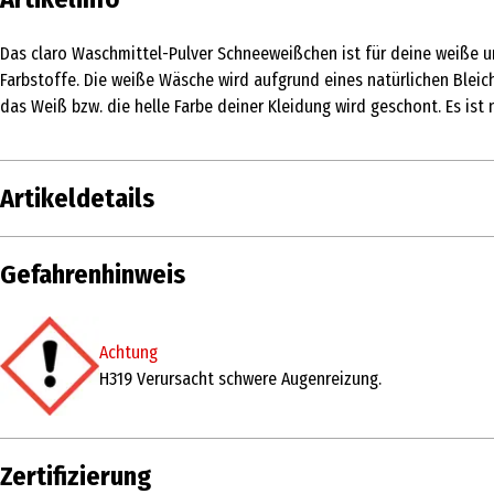
Das claro Waschmittel-Pulver Schneeweißchen ist für deine weiße u
Farbstoffe. Die weiße Wäsche wird aufgrund eines natürlichen Bleich
das Weiß bzw. die helle Farbe deiner Kleidung wird geschont. Es ist
Artikeldetails
Inhalt
650 g
Gefahrenhinweis
Produkttyp
Weiß- & Vollwaschmittel
Achtung
Zertifizierung
vegan
H319 Verursacht schwere Augenreizung.
Produkteigenschaft
fleckenlösend|geruchsneutralisierend|hau
Inhaltsstoffe
15-30%: Zeolithe, Bleichmittel auf Sauersto
SUBTILISIN, Pectate Lyase, Amylase, Lipase
Zertifizierung