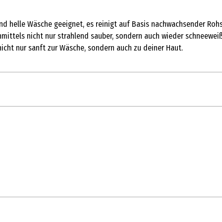
nd helle Wäsche geeignet, es reinigt auf Basis nachwachsender Rohs
mittels nicht nur strahlend sauber, sondern auch wieder schneeweiß.
 nicht nur sanft zur Wäsche, sondern auch zu deiner Haut.
tschonend|reinigend
ffbasis, 5-15%: anionische Tenside, < 5 %: nichtionische Tenside, Po