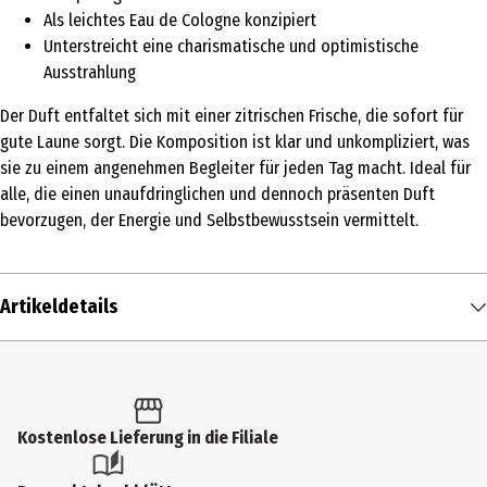
Als leichtes Eau de Cologne konzipiert
Unterstreicht eine charismatische und optimistische
Ausstrahlung
Der Duft entfaltet sich mit einer zitrischen Frische, die sofort für
gute Laune sorgt. Die Komposition ist klar und unkompliziert, was
sie zu einem angenehmen Begleiter für jeden Tag macht. Ideal für
alle, die einen unaufdringlichen und dennoch präsenten Duft
bevorzugen, der Energie und Selbstbewusstsein vermittelt.
Artikeldetails
Inhalt
50 ml
Produkttyp
Kostenlose Lieferung in die Filiale
Eau de Cologne