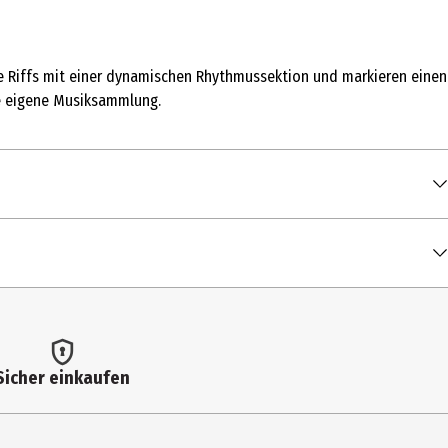
ve Riffs mit einer dynamischen Rhythmussektion und markieren einen
ie eigene Musiksammlung.
00:04:07
00:02:13
00:05:19
00:04:46
00:07:02
Sicher einkaufen
00:05:04
00:03:21