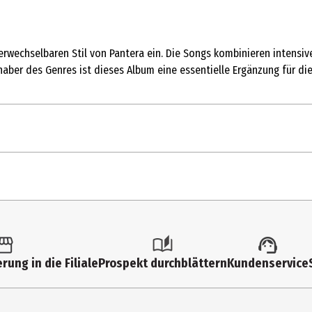
erwechselbaren Stil von Pantera ein. Die Songs kombinieren intensi
bhaber des Genres ist dieses Album eine essentielle Ergänzung für d
Cowboys From Hell
Primal Concrete Sledge
Psycho Holiday
1 Stk.
Heresy
Multimedia
Cemetery Gates
rung in die Filiale
Prospekt durchblättern
Kundenservice
Pantera
Domination
Shattered
EASTWEST