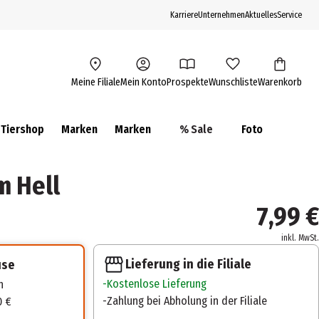
Karriere
Unternehmen
Aktuelles
Service
Meine Filiale
Mein Konto
Prospekte
Wunschliste
Warenkorb
Tiershop
Marken
Marken
% Sale
Foto
m Hell
7,99 €
inkl. MwSt.
Lieferung in die Filiale
use
Kostenlose Lieferung
n
Zahlung bei Abholung in der Filiale
0 €