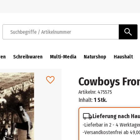
Zur Navigation springen
Zum Hauptinhalt springen
Suchbegriffe / Artikelnummer
ren
Schreibwaren
Multi-Media
Naturshop
Haushalt
Cowboys Fro
Artikelnr.
475575
Inhalt:
1 Stk.
Lieferung nach Ha
Lieferbar in 2 - 4 Werktage
Versandkostenfrei ab 49,0