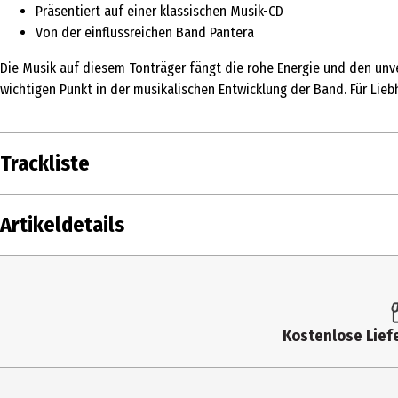
Präsentiert auf einer klassischen Musik-CD
Von der einflussreichen Band Pantera
Die Musik auf diesem Tonträger fängt die rohe Energie und den unv
wichtigen Punkt in der musikalischen Entwicklung der Band. Für Lie
Trackliste
DISK
1
Pantera
Artikeldetails
1
2
Pantera
3
Pantera
Inhalt
4
Pantera
Produkttyp
5
Pantera
Kostenlose Liefe
Künstler
6
Pantera
7
Pantera
Label