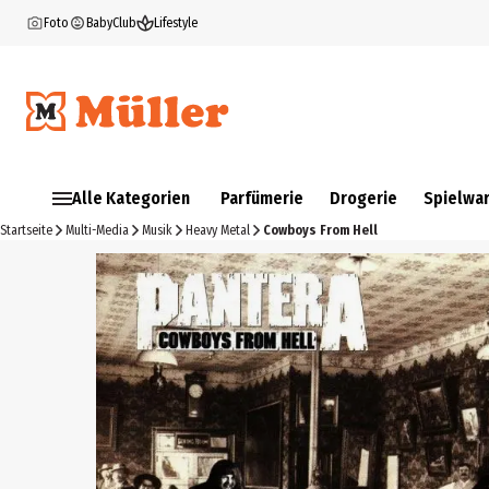
Foto
BabyClub
Lifestyle
Alle Kategorien
Parfümerie
Drogerie
Spielwa
Startseite
Multi-Media
Musik
Heavy Metal
Cowboys From Hell