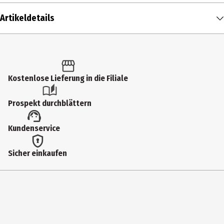
Artikeldetails
Inhalt
1 Stk.
Produkttyp
Kostenlose Lieferung in die Filiale
Kunstblumen
Prospekt durchblättern
Durchmesser
Kundenservice
30 cm
Farbe
Sicher einkaufen
Lavendel
Materialdetails
Kunststoff
Hersteller