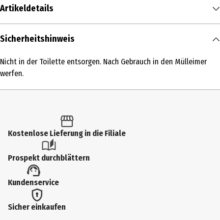
Artikeldetails
Inhalt
Sicherheitshinweis
25 Stk.
Nicht in der Toilette entsorgen. Nach Gebrauch in den Mülleimer
Produkttyp
werfen.
Reinigungstücher
Einsatzbereich
Reinigung
Kostenlose Lieferung in die Filiale
Dermatologisch getestet
Ja
Prospekt durchblättern
Hauttyp
Kundenservice
alle Hauttypen
Inhaltsstoffe
Sicher einkaufen
AQUA, GLYCERIN, PROPYLENE GLYCOL DICA,PRYLATE/DICAPRATE,