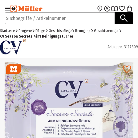
Zur Navigation
Zum Hauptinhalt
springen
springen
Suchbegriffe / Artikelnummer
Startseite
Drogerie
Pflege
Gesichtspflege
Reinigung
Gesichtsreiniger
CV Season Secrets 4in1 Reinigungstücher
Artikelnr.
3127309