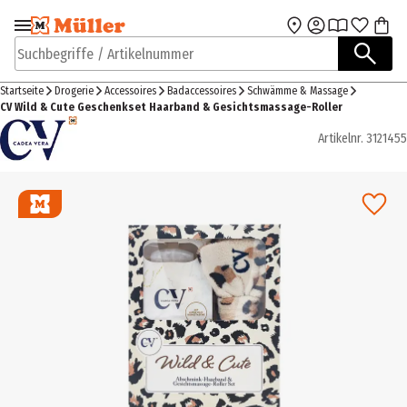
Zur Navigation
Zum Hauptinhalt
springen
springen
Suchbegriffe / Artikelnummer
Startseite
Drogerie
Accessoires
Badaccessoires
Schwämme & Massage
CV Wild & Cute Geschenkset Haarband & Gesichtsmassage-Roller
Artikelnr.
3121455